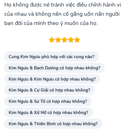
Họ không được né tránh việc điều chỉnh hành vi
của nhau và không nên cố gắng uốn nắn người
bạn đời của mình theo ý muốn của họ.
Cung Kim Ngưu phù hợp với các cung nào?
Kim Ngưu & Bạch Dương có hợp nhau không?
Kim Ngưu & Kim Ngưu có hợp nhau không?
Kim Ngưu & Cự Giải có hợp nhau không?
Kim Ngưu & Sư Tử có hợp nhau không?
Kim Ngưu & Xử Nữ có hợp nhau không?
Kim Ngưu & Thiên Bình có hợp nhau không?