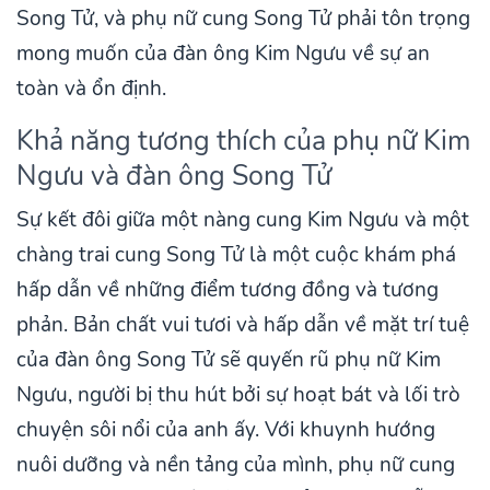
Song Tử, và phụ nữ cung Song Tử phải tôn trọng
mong muốn của đàn ông Kim Ngưu về sự an
toàn và ổn định.
Khả năng tương thích của phụ nữ Kim
Ngưu và đàn ông Song Tử
Sự kết đôi giữa một nàng cung Kim Ngưu và một
chàng trai cung Song Tử là một cuộc khám phá
hấp dẫn về những điểm tương đồng và tương
phản. Bản chất vui tươi và hấp dẫn về mặt trí tuệ
của đàn ông Song Tử sẽ quyến rũ phụ nữ Kim
Ngưu, người bị thu hút bởi sự hoạt bát và lối trò
chuyện sôi nổi của anh ấy. Với khuynh hướng
nuôi dưỡng và nền tảng của mình, phụ nữ cung