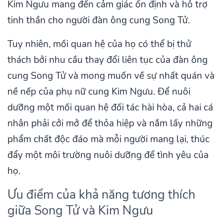
Kim Ngưu mang đến cảm giác ổn định và hỗ trợ
tinh thần cho người đàn ông cung Song Tử.
Tuy nhiên, mối quan hệ của họ có thể bị thử
thách bởi nhu cầu thay đổi liên tục của đàn ông
cung Song Tử và mong muốn về sự nhất quán và
nề nếp của phụ nữ cung Kim Ngưu. Để nuôi
dưỡng một mối quan hệ đối tác hài hòa, cả hai cá
nhân phải cởi mở để thỏa hiệp và nắm lấy những
phẩm chất độc đáo mà mỗi người mang lại, thúc
đẩy một môi trường nuôi dưỡng để tình yêu của
họ.
Ưu điểm của khả năng tương thích
giữa Song Tử và Kim Ngưu