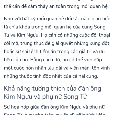
thể cần để cảm thấy an toàn trong mối quan hệ.
Như với bất kỳ mối quan hệ đối tác nào, giao tiếp
là chìa khóa trong mối quan hệ của cung Song
Tử và Kim Ngưu. Họ cần có những cuộc đối thoại
cởi mở, trung thực để giải quyết những xung đột
hoặc sự sai lệch tiềm ẩn trong các giá trị và ưu
tiên của họ. Bằng cách đó, họ có thể vun đắp
một cuộc hôn nhân lâu dài và viên mãn, tôn vinh
những thuộc tính độc nhất của cả hai cung.
Khả năng tương thích của đàn ông
Kim Ngưu và phụ nữ Song Tử
Sự hòa hợp giữa đàn ông Kim Ngưu và phụ nữ