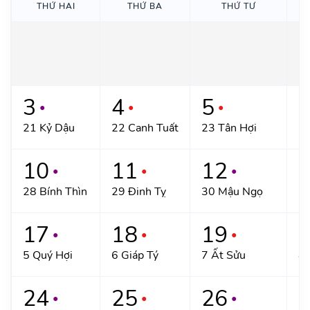
THỨ HAI
THỨ BA
THỨ TƯ
3
4
5
●
●
●
21 Kỷ Dậu
22 Canh Tuất
23 Tân Hợi
2
10
11
12
●
●
●
28 Bính Thìn
29 Đinh Tỵ
30 Mậu Ngọ
1/
17
18
19
●
●
●
5 Quý Hợi
6 Giáp Tý
7 Ất Sửu
8 
24
25
26
●
●
●