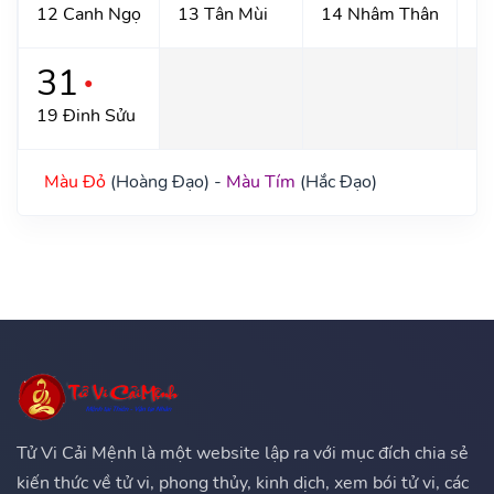
12 Canh Ngọ
13 Tân Mùi
14 Nhâm Thân
1
31
●
19 Đinh Sửu
Màu Đỏ
(Hoàng Đạo) -
Màu Tím
(Hắc Đạo)
Tử Vi Cải Mệnh là một website lập ra với mục đích chia sẻ
kiến thức về tử vi, phong thủy, kinh dịch, xem bói tử vi, các