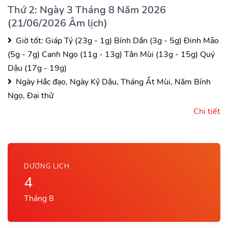
Thứ 2: Ngày 3 Tháng 8 Năm 2026
(21/06/2026 Âm lịch)
Giờ tốt:
Giáp Tý (23g - 1g)
Bính Dần (3g - 5g)
Đinh Mão
(5g - 7g)
Canh Ngọ (11g - 13g)
Tân Mùi (13g - 15g)
Quý
Dậu (17g - 19g)
Ngày Hắc đạo, Ngày Kỷ Dậu, Tháng Ất Mùi, Năm Bính
Ngọ, Đại thử
Chi tiết
DƯƠNG LỊCH
4
Tháng 8