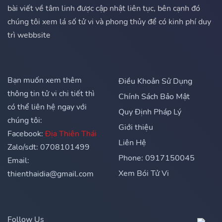
bài viết về tâm linh được cập nhật liên tục, bên cạnh đó
chúng tôi xem lá số tử vi và phong thủy để có kinh phí duy
trì webbsite
Bạn muốn xem thêm
Điều Khoản Sử Dụng
thông tin tử vi chi tiết thì
Chính Sách Bảo Mật
có thể liên hệ ngay với
Quy Định Pháp Lý
chúng tôi:
Giới thiệu
Facebook:
Địa Thiên Thái
Liên Hệ
Zalo/sdt: 0708101499
Phone: 0917150045
Email:
Xem Bói Tử Vi
thienthaidia@gmail.com
Follow Us