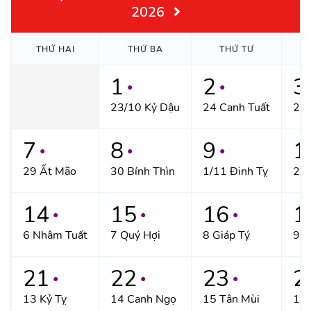
2026
THỨ HAI
THỨ BA
THỨ TƯ
1
2
3
●
●
23/10 Kỷ Dậu
24 Canh Tuất
25 
7
8
9
1
●
●
●
29 Ất Mão
30 Bính Thìn
1/11 Đinh Tỵ
2 
14
15
16
1
●
●
●
6 Nhâm Tuất
7 Quý Hợi
8 Giáp Tý
9 Ấ
21
22
23
2
●
●
●
13 Kỷ Tỵ
14 Canh Ngọ
15 Tân Mùi
16