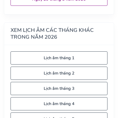
XEM LỊCH ÂM CÁC THÁNG KHÁC
TRONG NĂM 2026
Lịch âm tháng 1
Lịch âm tháng 2
Lịch âm tháng 3
Lịch âm tháng 4