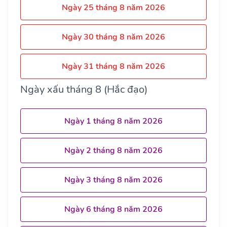
Ngày 25 tháng 8 năm 2026
Ngày 30 tháng 8 năm 2026
Ngày 31 tháng 8 năm 2026
Ngày xấu tháng 8 (Hắc đạo)
Ngày 1 tháng 8 năm 2026
Ngày 2 tháng 8 năm 2026
Ngày 3 tháng 8 năm 2026
Ngày 6 tháng 8 năm 2026