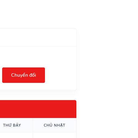
Chuyển đổi
THỨ BẢY
CHỦ NHẬT