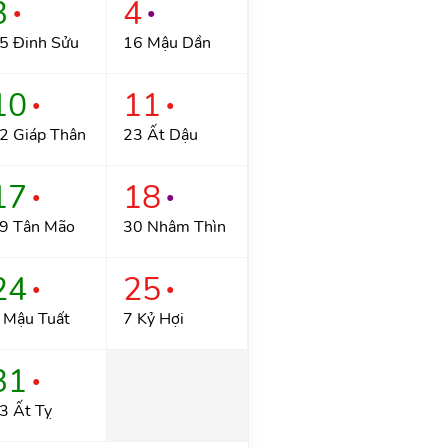
3
4
●
●
5 Đinh Sửu
16 Mậu Dần
10
11
●
●
2 Giáp Thân
23 Ất Dậu
17
18
●
●
9 Tân Mão
30 Nhâm Thìn
24
25
●
●
 Mậu Tuất
7 Kỷ Hợi
31
●
3 Ất Tỵ