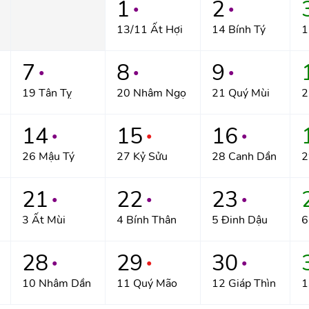
1
2
●
●
13/11 Ất Hợi
14 Bính Tý
1
7
8
9
●
●
●
19 Tân Tỵ
20 Nhâm Ngọ
21 Quý Mùi
2
14
15
16
●
●
●
26 Mậu Tý
27 Kỷ Sửu
28 Canh Dần
2
21
22
23
●
●
●
3 Ất Mùi
4 Bính Thân
5 Đinh Dậu
6
28
29
30
●
●
●
10 Nhâm Dần
11 Quý Mão
12 Giáp Thìn
1