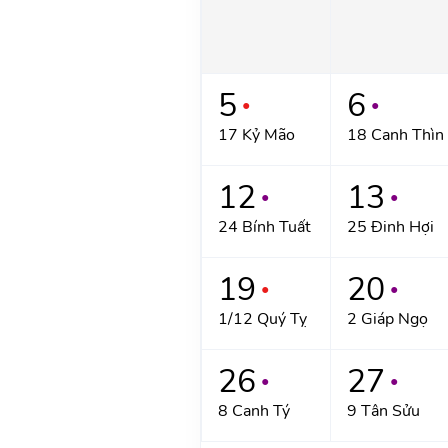
5
6
●
●
17 Kỷ Mão
18 Canh Thìn
12
13
●
●
24 Bính Tuất
25 Đinh Hợi
19
20
●
●
1/12 Quý Tỵ
2 Giáp Ngọ
26
27
●
●
8 Canh Tý
9 Tân Sửu