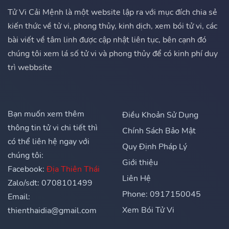
Tử Vi Cải Mệnh là một website lập ra với mục đích chia sẻ
kiến thức về tử vi, phong thủy, kinh dịch, xem bói tử vi, các
bài viết về tâm linh được cập nhật liên tục, bên cạnh đó
chúng tôi xem lá số tử vi và phong thủy để có kinh phí duy
trì webbsite
Bạn muốn xem thêm
Điều Khoản Sử Dụng
thông tin tử vi chi tiết thì
Chính Sách Bảo Mật
có thể liên hệ ngay với
Quy Định Pháp Lý
chúng tôi:
Giới thiệu
Facebook:
Địa Thiên Thái
Liên Hệ
Zalo/sdt: 0708101499
Phone: 0917150045
Email:
Xem Bói Tử Vi
thienthaidia@gmail.com