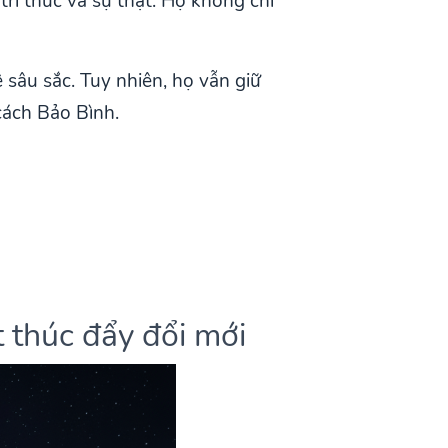
ri thức và sự thật. Họ không chỉ
sâu sắc. Tuy nhiên, họ vẫn giữ
cách Bảo Bình.
 thúc đẩy đổi mới