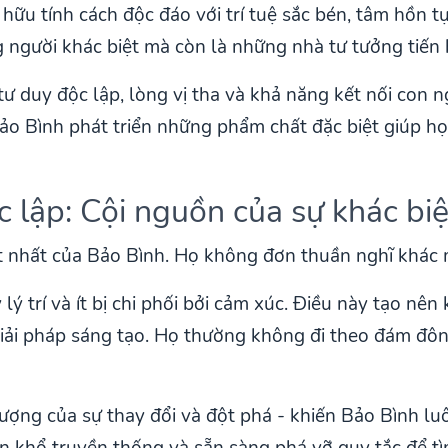
hữu tính cách độc đáo với trí tuệ sắc bén, tâm hồn t
người khác biệt mà còn là những nhà tư tưởng tiến 
ư duy độc lập, lòng vị tha và khả năng kết nối con n
ảo Bình phát triển những phẩm chất đặc biệt giúp h
ộc lập: Cội nguồn của sự khác biệ
ật nhất của Bảo Bình. Họ không đơn thuần nghĩ khác
ý trí và ít bị chi phối bởi cảm xúc. Điều này tạo nê
iải pháp sáng tạo. Họ thường không đi theo đám đôn
tượng của sự thay đổi và đột phá - khiến Bảo Bình 
n khổ truyền thống và sẵn sàng phá vỡ quy tắc để tìm