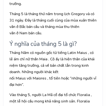
trưởng.
Tháng 5 là tháng thứ năm trong lịch Gregory và có
31 ngày. Đây là tháng cuối cùng của mùa xuân thiên
văn ở Bắc bán cầu và tháng mùa thu thiên
văn ở Nam bán cầu.
Ý nghĩa của tháng 5 là gì?
Tháng Năm có nguồn gốc từ tiếng Latin Maius , có
lẽ ám chỉ nữ thần Maia . Cô ấy là hiện thân của khái
niệm tăng trưởng, cả về bản chất lẫn trong kinh
doanh. Những người khác kết
nối Maius với Maiores , tổ tiên hoặc “những người vĩ
đại hơn”.
Vào tháng 5, người La Mã cổ đại tổ chức Floralia ,
một lễ hội cầu mong khả năng sinh sản. Floralia