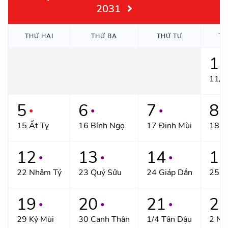
2031
THỨ HAI
THỨ BA
THỨ TƯ
TH
1
●
11/3
5
6
7
8
●
●
●
●
15 Ất Tỵ
16 Bính Ngọ
17 Đinh Mùi
18 M
12
13
14
1
●
●
●
22 Nhâm Tý
23 Quý Sửu
24 Giáp Dần
25 Ấ
19
20
21
2
●
●
●
29 Kỷ Mùi
30 Canh Thân
1/4 Tân Dậu
2 Nh