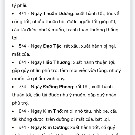
lý phải.
4/4 - Ngày
Thuần Dương
: xuất hành tốt, lúc về
cũng tốt, nhiều thuận lợi, được người tốt giúp đỡ,
cầu tài được như ý muốn, tranh luận thường thắng
lợi.
5/4 - Ngày
Đạo Tặc
: rất xấu, xuất hành bị hại,
mất của.
6/4 - Ngày
Hảo Thương
: xuất hành thuận lợi,
gặp qúy nhân phù trợ, làm mọi việc vừa lòng, như ý
muốn, áo phẩm vinh quy.
7/4 - Ngày
Đường Phong
: rất tốt, xuất hành
thuận lợi, cầu tài được như ý muốn, gặp quý nhân
phù trợ.
8/4 - Ngày
Kim Thổ
: ra đi nhỡ tàu, nhỡ xe, cầu
tài không được, trên đường đi mất của, bất lợi.
9/4 - Ngày
Kim Dương
: xuất hành tốt, có quý