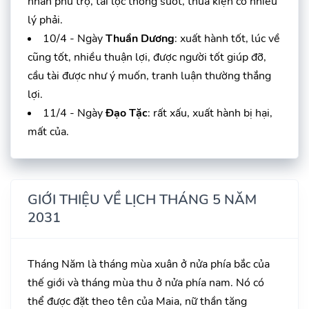
nhân phù trợ, tài lộc thông suốt, thưa kiện có nhiều
lý phải.
10/4 - Ngày
Thuần Dương
: xuất hành tốt, lúc về
cũng tốt, nhiều thuận lợi, được người tốt giúp đỡ,
cầu tài được như ý muốn, tranh luận thường thắng
lợi.
11/4 - Ngày
Đạo Tặc
: rất xấu, xuất hành bị hại,
mất của.
GIỚI THIỆU VỀ LỊCH THÁNG 5 NĂM
2031
Tháng Năm là tháng mùa xuân ở nửa phía bắc của
thế giới và tháng mùa thu ở nửa phía nam. Nó có
thể được đặt theo tên của Maia, nữ thần tăng