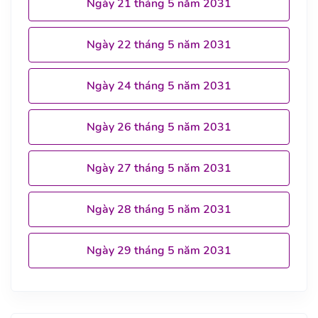
Ngày 21 tháng 5 năm 2031
Ngày 22 tháng 5 năm 2031
Ngày 24 tháng 5 năm 2031
Ngày 26 tháng 5 năm 2031
Ngày 27 tháng 5 năm 2031
Ngày 28 tháng 5 năm 2031
Ngày 29 tháng 5 năm 2031