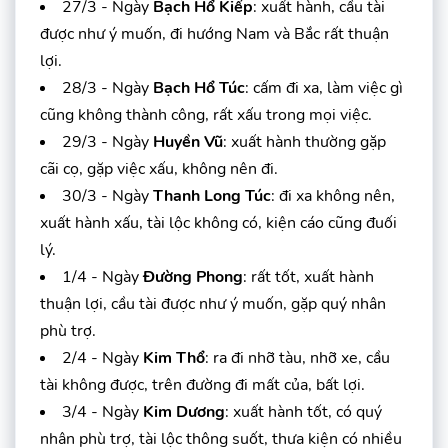
27/3 - Ngày
Bạch Hổ Kiếp
: xuất hành, cầu tài
được như ý muốn, đi hướng Nam và Bắc rất thuận
lợi.
28/3 - Ngày
Bạch Hổ Túc
: cấm đi xa, làm việc gì
cũng không thành công, rất xấu trong mọi việc.
29/3 - Ngày
Huyền Vũ
: xuất hành thường gặp
cãi cọ, gặp việc xấu, không nên đi.
30/3 - Ngày
Thanh Long Túc
: đi xa không nên,
xuất hành xấu, tài lộc không có, kiện cáo cũng đuối
lý.
1/4 - Ngày
Đường Phong
: rất tốt, xuất hành
thuận lợi, cầu tài được như ý muốn, gặp quý nhân
phù trợ.
2/4 - Ngày
Kim Thổ
: ra đi nhỡ tàu, nhỡ xe, cầu
tài không được, trên đường đi mất của, bất lợi.
3/4 - Ngày
Kim Dương
: xuất hành tốt, có quý
nhân phù trợ, tài lộc thông suốt, thưa kiện có nhiều