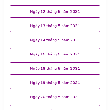
Ngày 12 tháng 5 năm 2031
Ngày 13 tháng 5 năm 2031
Ngày 14 tháng 5 năm 2031
Ngày 15 tháng 5 năm 2031
Ngày 18 tháng 5 năm 2031
Ngày 19 tháng 5 năm 2031
Ngày 20 tháng 5 năm 2031