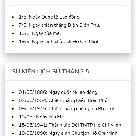
1/5: Ngày Quốc tế Lao động.
7/5: Ngày chiến thắng Điện Biên Phủ.
13/5: Ngày của mẹ.
19/5: Ngày sinh chủ tịch Hồ Chí Minh.
SỰ KIỆN LỊCH SỬ THÁNG 5
01/05/1886: Ngày quốc tế lao động
07/05/1954: Chiến thắng Điện Biên Phủ
09/05/1945: Chiến thắng chủ nghĩa Phát xít
13/05 : Ngày của Mẹ
15/05/1941: Thành lập Đội TNTP Hồ Chí Minh
19/05/1890: Ngày sinh Chủ tịch Hồ Chí Minh