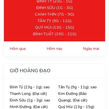
BÍNH TÝ (23G - 1G)
ĐINH SỬU (1G - 3G)
CANH THÌN (7G - 9G)
TÂN TỴ (9G - 11G)
QUÝ MÙI (13G - 15G)
BÍNH TUẤT (19G - 21G)
Hôm qua
Hôm nay
Ngày mai
GIỜ HOÀNG ĐẠO
Bính Tý (23g - 1g): sao
Tân Tỵ (9g - 11g): sao
Thanh Long, (Đại cát)
Kim Đường (Bảo
Đinh Sửu (1g - 3g): sao
Quang), (Đại cát)
Minh Đường, (Đại cát)
Quý Mùi (13g - 15g):