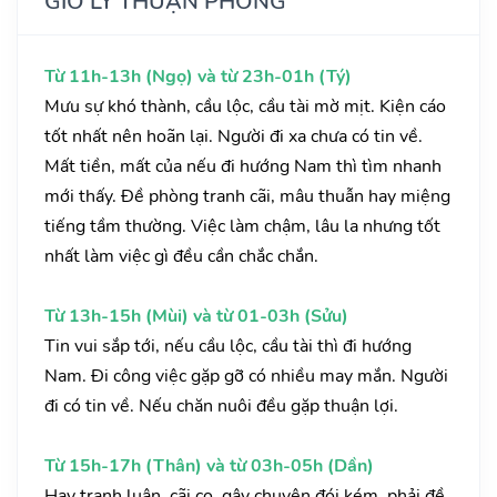
GIỜ LÝ THUẬN PHONG
Từ 11h-13h (Ngọ) và từ 23h-01h (Tý)
Mưu sự khó thành, cầu lộc, cầu tài mờ mịt. Kiện cáo
tốt nhất nên hoãn lại. Người đi xa chưa có tin về.
Mất tiền, mất của nếu đi hướng Nam thì tìm nhanh
mới thấy. Đề phòng tranh cãi, mâu thuẫn hay miệng
tiếng tầm thường. Việc làm chậm, lâu la nhưng tốt
nhất làm việc gì đều cần chắc chắn.
Từ 13h-15h (Mùi) và từ 01-03h (Sửu)
Tin vui sắp tới, nếu cầu lộc, cầu tài thì đi hướng
Nam. Đi công việc gặp gỡ có nhiều may mắn. Người
đi có tin về. Nếu chăn nuôi đều gặp thuận lợi.
Từ 15h-17h (Thân) và từ 03h-05h (Dần)
Hay tranh luận, cãi cọ, gây chuyện đói kém, phải đề