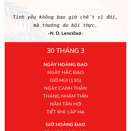
Tình yêu không bao giờ chết vì đói,
mà thường do bội thực.
-N. D. Lenclôxơ-
30 THÁNG 3
NGÀY HOÀNG ĐẠO
NGÀY HẮC ĐẠO
GIỜ MÙI (13G)
NGÀY CANH THÂN
THÁNG NHÂM THÌN
NĂM TÂN HỢI
TIẾT KHÍ: LẬP HẠ
GIỜ HOÀNG ĐẠO