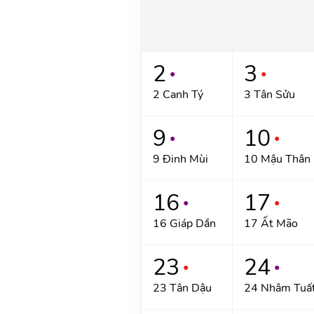
2
3
●
●
2 Canh Tý
3 Tân Sửu
9
10
●
●
9 Đinh Mùi
10 Mậu Thân
16
17
●
●
16 Giáp Dần
17 Ất Mão
23
24
●
●
23 Tân Dậu
24 Nhâm Tuấ