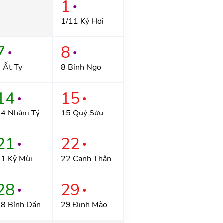
1
●
1/11 Kỷ Hợi
7
8
●
●
 Ất Tỵ
8 Bính Ngọ
14
15
●
●
14 Nhâm Tý
15 Quý Sửu
21
22
●
●
1 Kỷ Mùi
22 Canh Thân
28
29
●
●
8 Bính Dần
29 Đinh Mão