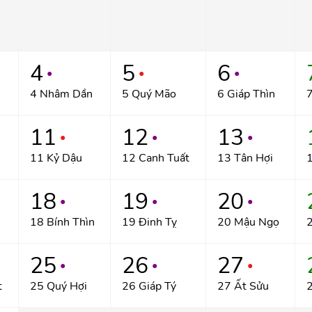
4
5
6
●
●
●
4 Nhâm Dần
5 Quý Mão
6 Giáp Thìn
7
11
12
13
●
●
●
11 Kỷ Dậu
12 Canh Tuất
13 Tân Hợi
18
19
20
●
●
●
18 Bính Thìn
19 Đinh Tỵ
20 Mậu Ngọ
2
25
26
27
●
●
●
t
25 Quý Hợi
26 Giáp Tý
27 Ất Sửu
2