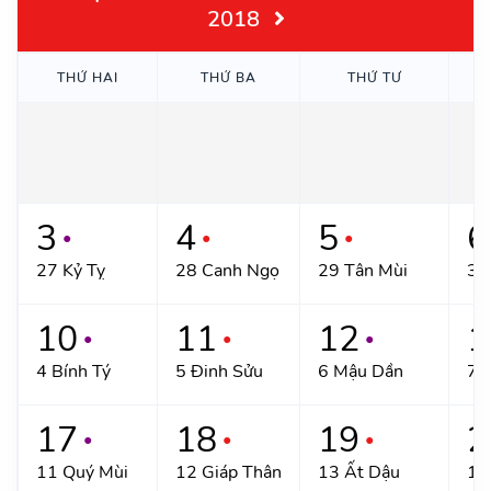
2018
THỨ HAI
THỨ BA
THỨ TƯ
3
4
5
6
●
●
●
27 Kỷ Tỵ
28 Canh Ngọ
29 Tân Mùi
30
10
11
12
1
●
●
●
4 Bính Tý
5 Đinh Sửu
6 Mậu Dần
7 
17
18
19
2
●
●
●
11 Quý Mùi
12 Giáp Thân
13 Ất Dậu
14