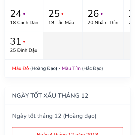
24
25
26
2
●
●
●
18 Canh Dần
19 Tân Mão
20 Nhâm Thìn
21
31
●
25 Đinh Dậu
Màu Đỏ
(Hoàng Đạo) -
Màu Tím
(Hắc Đạo)
NGÀY TỐT XẤU THÁNG 12
Ngày tốt tháng 12 (Hoàng đạo)
Ngày 4 tháng 12 năm 2018