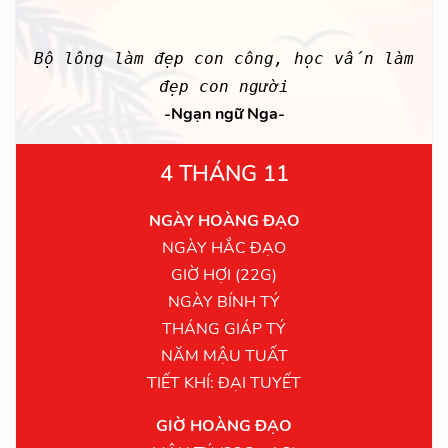
Bộ lông làm đẹp con công, học vấn làm
đẹp con người
-Ngạn ngữ Nga-
4 THÁNG 11
NGÀY HOÀNG ĐẠO
NGÀY HẮC ĐẠO
GIỜ HỢI (22G)
NGÀY BÍNH TÝ
THÁNG GIÁP TÝ
NĂM MẬU TUẤT
TIẾT KHÍ: ĐẠI TUYẾT
GIỜ HOÀNG ĐẠO