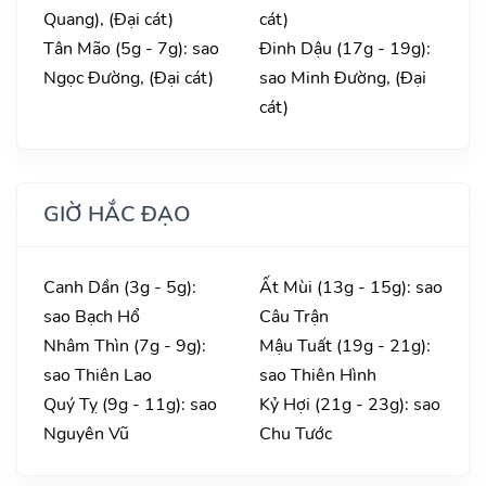
Quang), (Đại cát)
cát)
Tân Mão (5g - 7g): sao
Đinh Dậu (17g - 19g):
Ngọc Đường, (Đại cát)
sao Minh Đường, (Đại
cát)
GIỜ HẮC ĐẠO
Canh Dần (3g - 5g):
Ất Mùi (13g - 15g): sao
sao Bạch Hổ
Câu Trận
Nhâm Thìn (7g - 9g):
Mậu Tuất (19g - 21g):
sao Thiên Lao
sao Thiên Hình
Quý Tỵ (9g - 11g): sao
Kỷ Hợi (21g - 23g): sao
Nguyên Vũ
Chu Tước