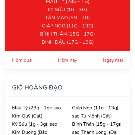
MẬU TÝ (23G - 1G)
KỶ SỬU (1G - 3G)
TÂN MÃO (5G - 7G)
GIÁP NGỌ (11G - 13G)
BÍNH THÂN (15G - 17G)
ĐINH DẬU (17G - 19G)
Hôm qua
Hôm nay
Ngày mai
GIỜ HOÀNG ĐẠO
Mậu Tý (23g - 1g): sao
Giáp Ngọ (11g - 13g):
Kim Quỹ (Cát)
sao Tư Mệnh (Cát)
Kỷ Sửu (1g - 3g): sao
Bính Thân (15g - 17g):
Kim Đường (Bảo
sao Thanh Long, (Đại