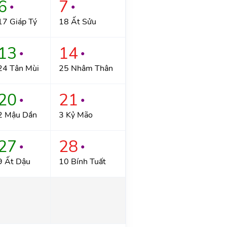
6
7
●
●
17 Giáp Tý
18 Ất Sửu
13
14
●
●
24 Tân Mùi
25 Nhâm Thân
20
21
●
●
2 Mậu Dần
3 Kỷ Mão
27
28
●
●
9 Ất Dậu
10 Bính Tuất