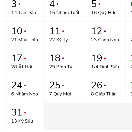
3
4
5
●
●
●
14 Tân Dậu
15 Nhâm Tuất
16 Quý Hợi
10
11
12
●
●
●
21 Mậu Thìn
22 Kỷ Tỵ
23 Canh Ngọ
17
18
19
●
●
●
28 Ất Hợi
29 Bính Tý
1/4 Đinh Sửu
24
25
26
●
●
●
6 Nhâm Ngọ
7 Quý Mùi
8 Giáp Thân
31
●
13 Kỷ Sửu