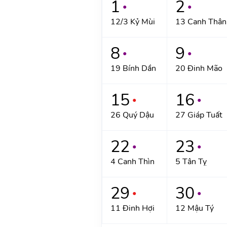
1
2
●
●
12/3 Kỷ Mùi
13 Canh Thân
8
9
●
●
19 Bính Dần
20 Đinh Mão
15
16
●
●
26 Quý Dậu
27 Giáp Tuất
22
23
●
●
4 Canh Thìn
5 Tân Tỵ
29
30
●
●
11 Đinh Hợi
12 Mậu Tý