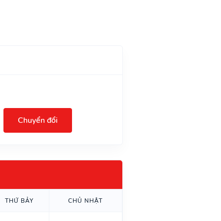
Chuyển đổi
THỨ BẢY
CHỦ NHẬT