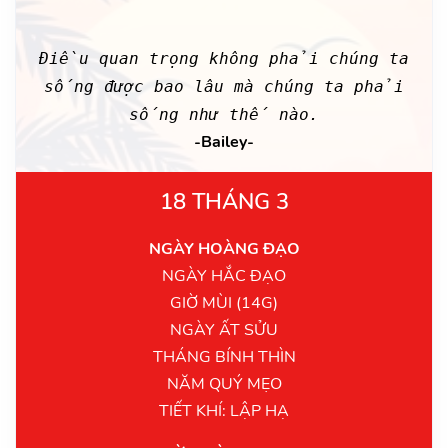
Điều quan trọng không phải chúng ta
sống được bao lâu mà chúng ta phải
sống như thế nào.
-Bailey-
18 THÁNG 3
NGÀY HOÀNG ĐẠO
NGÀY HẮC ĐẠO
GIỜ MÙI (14G)
NGÀY ẤT SỬU
THÁNG BÍNH THÌN
NĂM QUÝ MẸO
TIẾT KHÍ: LẬP HẠ