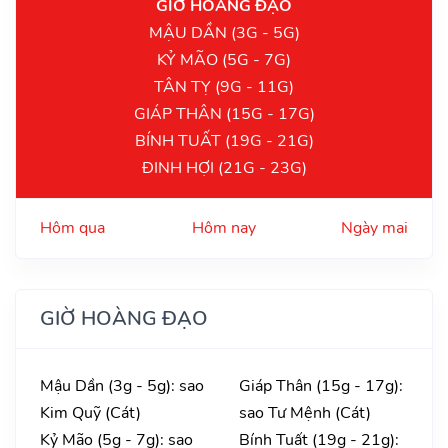
GIỜ HOÀNG ĐẠO
MẬU DẦN (3G - 5G)
KỶ MÃO (5G - 7G)
TÂN TỴ (9G - 11G)
GIÁP THÂN (15G - 17G)
BÍNH TUẤT (19G - 21G)
ĐINH HỢI (21G - 23G)
Hôm qua
Hôm nay
Ngày mai
GIỜ HOÀNG ĐẠO
Mậu Dần (3g - 5g): sao
Giáp Thân (15g - 17g):
Kim Quỹ (Cát)
sao Tư Mệnh (Cát)
Kỷ Mão (5g - 7g): sao
Bính Tuất (19g - 21g):