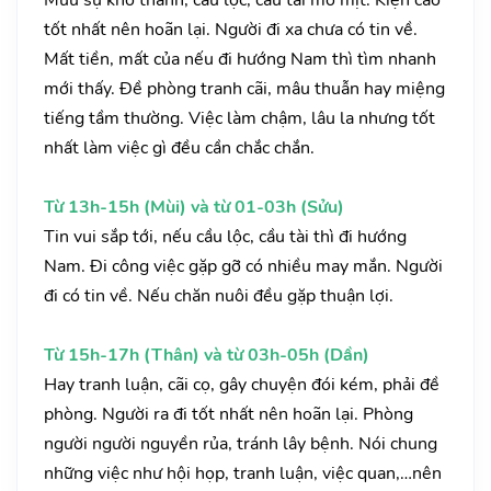
Mưu sự khó thành, cầu lộc, cầu tài mờ mịt. Kiện cáo
tốt nhất nên hoãn lại. Người đi xa chưa có tin về.
Mất tiền, mất của nếu đi hướng Nam thì tìm nhanh
mới thấy. Đề phòng tranh cãi, mâu thuẫn hay miệng
tiếng tầm thường. Việc làm chậm, lâu la nhưng tốt
nhất làm việc gì đều cần chắc chắn.
Từ 13h-15h (Mùi) và từ 01-03h (Sửu)
Tin vui sắp tới, nếu cầu lộc, cầu tài thì đi hướng
Nam. Đi công việc gặp gỡ có nhiều may mắn. Người
đi có tin về. Nếu chăn nuôi đều gặp thuận lợi.
Từ 15h-17h (Thân) và từ 03h-05h (Dần)
Hay tranh luận, cãi cọ, gây chuyện đói kém, phải đề
phòng. Người ra đi tốt nhất nên hoãn lại. Phòng
người người nguyền rủa, tránh lây bệnh. Nói chung
những việc như hội họp, tranh luận, việc quan,…nên