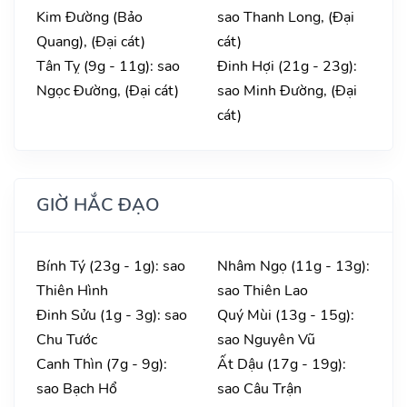
Kim Đường (Bảo
sao Thanh Long, (Đại
Quang), (Đại cát)
cát)
Tân Tỵ (9g - 11g): sao
Đinh Hợi (21g - 23g):
Ngọc Đường, (Đại cát)
sao Minh Đường, (Đại
cát)
GIỜ HẮC ĐẠO
Bính Tý (23g - 1g): sao
Nhâm Ngọ (11g - 13g):
Thiên Hình
sao Thiên Lao
Đinh Sửu (1g - 3g): sao
Quý Mùi (13g - 15g):
Chu Tước
sao Nguyên Vũ
Canh Thìn (7g - 9g):
Ất Dậu (17g - 19g):
sao Bạch Hổ
sao Câu Trận