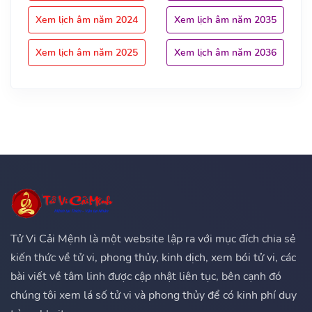
Xem lịch âm năm 2024
Xem lịch âm năm 2035
Xem lịch âm năm 2025
Xem lịch âm năm 2036
Tử Vi Cải Mệnh là một website lập ra với mục đích chia sẻ
kiến thức về tử vi, phong thủy, kinh dịch, xem bói tử vi, các
bài viết về tâm linh được cập nhật liên tục, bên cạnh đó
chúng tôi xem lá số tử vi và phong thủy để có kinh phí duy