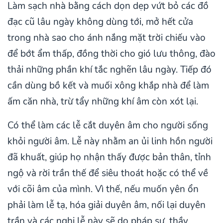
Làm sạch nhà bằng cách dọn dẹp vứt bỏ các đồ
đạc cũ lâu ngày không dùng tới, mở hết cửa
trong nhà sao cho ánh nắng mặt trời chiếu vào
để bớt ẩm thấp, đồng thời cho gió lưu thông, đào
thải những phần khí tắc nghẽn lâu ngày. Tiếp đó
cần dùng bồ kết và muối xông khắp nhà để làm
ấm căn nhà, trừ tẩy những khí âm còn xót lại.
Có thể làm các lễ cắt duyên âm cho người sống
khỏi người âm. Lễ này nhằm an ủi linh hồn người
đã khuất, giúp họ nhận thấy được bản thân, tỉnh
ngộ và rời trần thế để siêu thoát hoặc có thể về
với cõi âm của mình. Vì thế, nếu muốn yên ổn
phải làm lễ tạ, hóa giải duyên âm, nối lại duyên
trần và các nghi lễ này sẽ do pháp sư, thầy