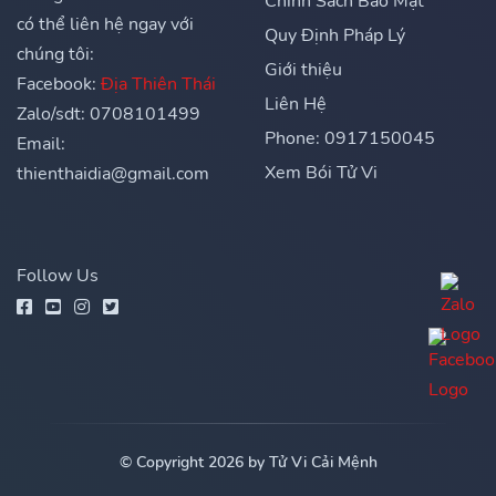
Chính Sách Bảo Mật
có thể liên hệ ngay với
Quy Định Pháp Lý
chúng tôi:
Giới thiệu
Facebook:
Địa Thiên Thái
Liên Hệ
Zalo/sdt: 0708101499
Phone: 0917150045
Email:
Xem Bói Tử Vi
thienthaidia@gmail.com
Follow Us
© Copyright 2026 by Tử Vi Cải Mệnh