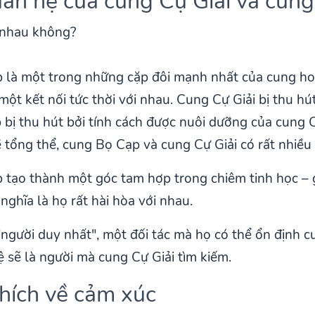
uan hệ của cung Cự Giải và cun
p là một trong những cặp đôi mạnh nhất của cung h
ột kết nối tức thời với nhau. Cung Cự Giải bị thu hút
bị thu hút bởi tính cách được nuôi dưỡng của cung C
 tổng thể, cung Bọ Cạp và cung Cự Giải có rất nhiều
 tạo thành một góc tam hợp trong chiêm tinh học – 
 nghĩa là họ rất hài hòa với nhau.
"người duy nhất", một đối tác mà họ có thể ổn định 
ệ sẽ là người mà cung Cự Giải tìm kiếm.
hích về cảm xúc