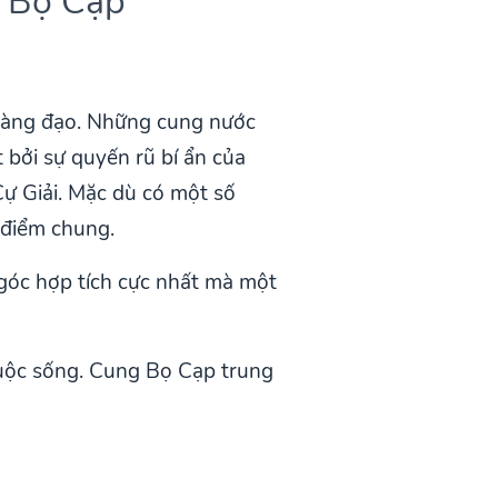
g Bọ Cạp
oàng đạo. Những cung nước
 bởi sự quyến rũ bí ẩn của
ự Giải. Mặc dù có một số
 điểm chung.
góc hợp tích cực nhất mà một
cuộc sống. Cung Bọ Cạp trung