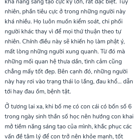
khả năng sáng tạo cực kỳ lớn, rất đặc biệt. Tuy
nhiên, phần tiêu cực ở trong những người này
khá nhiều. Họ luôn muốn kiểm soát, chi phối
người khác thay vì để mọi thứ thuận theo tự
nhiên. Chính điều này sẽ khiến họ làm phật ý,
mất lòng những người xung quanh. Từ đó mà
những mối quan hệ thưa dần, tình cảm cũng
chẳng mấy tốt đẹp. Bên cạnh đó, những người
này hay rơi vào trạng thái lo lắng, đau khổ… dẫn
tới hay đau ốm, bệnh tật.
Ở tương lai xa, khi bố mẹ có con cái có bốn số 6
trong ngày sinh thần số học nên hướng con khai
mở tiềm năng sáng tạo của mình, khắc phục các
vấn đề tâm lý để con trở nên khỏe mạnh, tốt