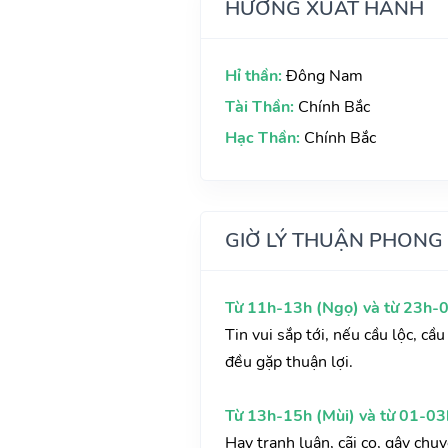
HƯỚNG XUẤT HÀNH
Hỉ thần:
Đông Nam
Tài Thần:
Chính Bắc
Hạc Thần:
Chính Bắc
GIỜ LÝ THUẬN PHONG
Từ 11h-13h (Ngọ) và từ 23h-0
Tin vui sắp tới, nếu cầu lộc, c
đều gặp thuận lợi.
Từ 13h-15h (Mùi) và từ 01-03
Hay tranh luận, cãi cọ, gây chu