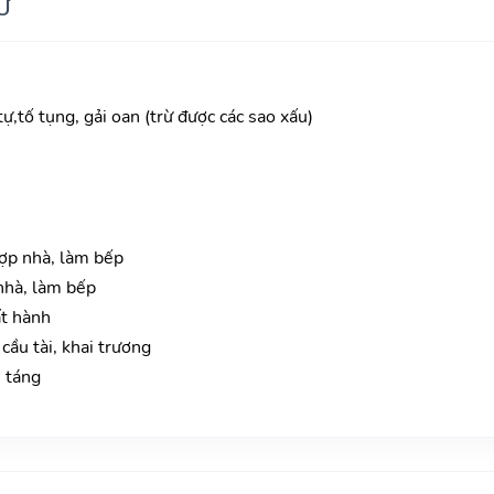
Ư
tự,tố tụng, gải oan (trừ được các sao xấu)
lợp nhà, làm bếp
nhà, làm bếp
ất hành
cầu tài, khai trương
n táng