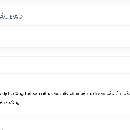
HẮC ĐẠO
o dịch, động thổ san nền, cầu thầy chữa bệnh, đi săn bắt, tìm bắ
nền-tường