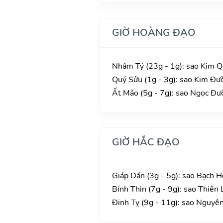
GIỜ HOÀNG ĐẠO
Nhâm Tý (23g - 1g): sao Kim Q
Quý Sửu (1g - 3g): sao Kim Đườ
Ất Mão (5g - 7g): sao Ngọc Đườ
GIỜ HẮC ĐẠO
Giáp Dần (3g - 5g): sao Bạch H
Bính Thìn (7g - 9g): sao Thiên 
Đinh Tỵ (9g - 11g): sao Nguyê