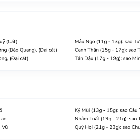
uỹ (Cát)
Mậu Ngọ (11g - 13g): sao Tư
ng (Bảo Quang), (Đại cát)
Canh Thân (15g - 17g): sao T
ng, (Đại cát)
Tân Dậu (17g - 19g): sao Min
ổ
Kỷ Mùi (13g - 15g): sao Câu 
Lao
Nhâm Tuất (19g - 21g): sao 
n Vũ
Quý Hợi (21g - 23g): sao Ch