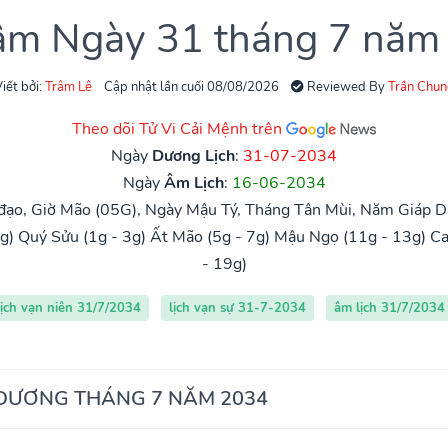
 âm Ngày 31 tháng 7 năm
iết bởi:
Trâm Lê
Cập nhật lần cuối 08/08/2026
Reviewed By
Trần Chun
Theo dõi Tử Vi Cải Mệnh trên
Ngày
Dương Lịch
:
31-07-2034
Ngày
Âm Lịch
:
16-06-2034
đạo, Giờ Mão (05G), Ngày Mậu Tý, Tháng Tân Mùi, Năm Giáp Dầ
g)
Quý Sửu (1g - 3g)
Ất Mão (5g - 7g)
Mậu Ngọ (11g - 13g)
Ca
- 19g)
lịch vạn niên 31/7/2034
lịch vạn sự 31-7-2034
âm lịch 31/7/2034
 DƯƠNG THÁNG 7 NĂM 2034