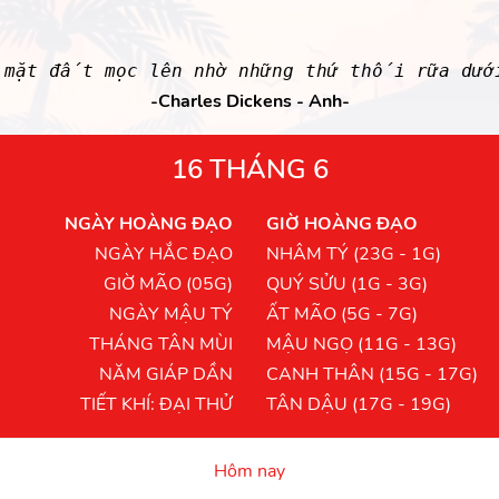
mặt đất mọc lên nhờ những thứ thối rữa dướ
-Charles Dickens - Anh-
16 THÁNG 6
NGÀY HOÀNG ĐẠO
GIỜ HOÀNG ĐẠO
NGÀY HẮC ĐẠO
NHÂM TÝ (23G - 1G)
GIỜ MÃO (05G)
QUÝ SỬU (1G - 3G)
NGÀY MẬU TÝ
ẤT MÃO (5G - 7G)
THÁNG TÂN MÙI
MẬU NGỌ (11G - 13G)
NĂM GIÁP DẦN
CANH THÂN (15G - 17G)
TIẾT KHÍ: ĐẠI THỬ
TÂN DẬU (17G - 19G)
Hôm nay