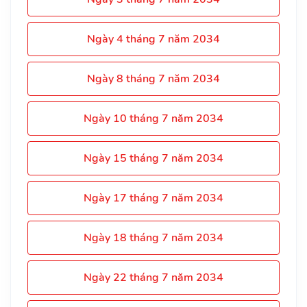
Ngày 4 tháng 7 năm 2034
Ngày 8 tháng 7 năm 2034
Ngày 10 tháng 7 năm 2034
Ngày 15 tháng 7 năm 2034
Ngày 17 tháng 7 năm 2034
Ngày 18 tháng 7 năm 2034
Ngày 22 tháng 7 năm 2034