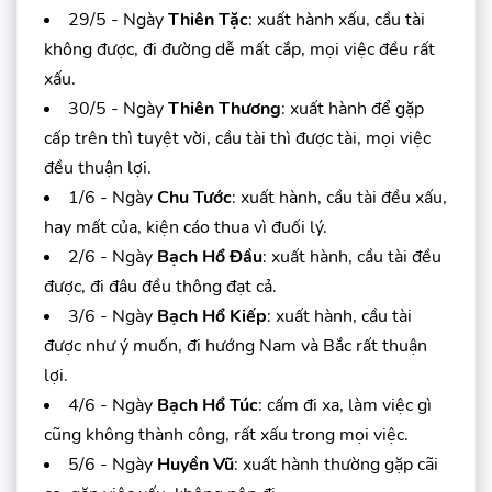
29/5 - Ngày
Thiên Tặc
: xuất hành xấu, cầu tài
không được, đi đường dễ mất cắp, mọi việc đều rất
xấu.
30/5 - Ngày
Thiên Thương
: xuất hành để gặp
cấp trên thì tuyệt vời, cầu tài thì được tài, mọi việc
đều thuận lợi.
1/6 - Ngày
Chu Tước
: xuất hành, cầu tài đều xấu,
hay mất của, kiện cáo thua vì đuối lý.
2/6 - Ngày
Bạch Hổ Đầu
: xuất hành, cầu tài đều
được, đi đâu đều thông đạt cả.
3/6 - Ngày
Bạch Hổ Kiếp
: xuất hành, cầu tài
được như ý muốn, đi hướng Nam và Bắc rất thuận
lợi.
4/6 - Ngày
Bạch Hổ Túc
: cấm đi xa, làm việc gì
cũng không thành công, rất xấu trong mọi việc.
5/6 - Ngày
Huyền Vũ
: xuất hành thường gặp cãi