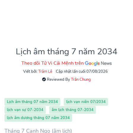
Lịch âm tháng 7 năm 2034
Theo dõi Tử Vi Cải Mệnh trên
Viết bởi:
Trâm Lê
Cập nhật lần cuối 07/08/2026
Reviewed By
Trần Chung
Lịch âm tháng 07 năm 2034
lịch vạn niên 07/2034
lịch vạn sự 07-2034
âm lịch tháng 07-2034
lịch âm dương tháng 07 năm 2034
Tháng 7 Canh Ngọ (âm lịch)