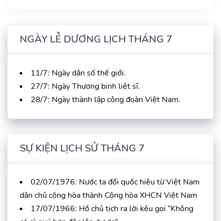
NGÀY LỄ DƯƠNG LỊCH THÁNG 7
11/7: Ngày dân số thế giới.
27/7: Ngày Thương binh liệt sĩ.
28/7: Ngày thành lập công đoàn Việt Nam.
SỰ KIỆN LỊCH SỬ THÁNG 7
02/07/1976: Nước ta đổi quốc hiệu từ Việt Nam
dân chủ cộng hòa thành Cộng hòa XHCN Việt Nam
17/07/1966: Hồ chủ tịch ra lời kêu gọi “Không