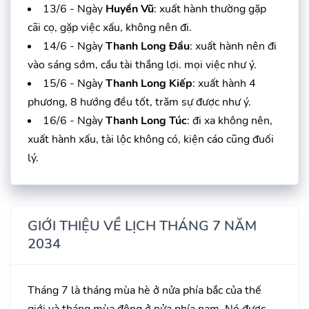
13/6 - Ngày
Huyền Vũ
: xuất hành thường gặp
cãi cọ, gặp việc xấu, không nên đi.
14/6 - Ngày
Thanh Long Đầu
: xuất hành nên đi
vào sáng sớm, cầu tài thắng lợi. mọi việc như ý.
15/6 - Ngày
Thanh Long Kiếp
: xuất hành 4
phương, 8 hướng đều tốt, trăm sự được như ý.
16/6 - Ngày
Thanh Long Túc
: đi xa không nên,
xuất hành xấu, tài lộc không có, kiện cáo cũng đuối
lý.
GIỚI THIỆU VỀ LỊCH THÁNG 7 NĂM
2034
Tháng 7 là tháng mùa hè ở nửa phía bắc của thế