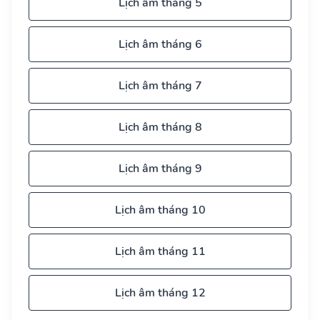
Lịch âm tháng 5
Lịch âm tháng 6
Lịch âm tháng 7
Lịch âm tháng 8
Lịch âm tháng 9
Lịch âm tháng 10
Lịch âm tháng 11
Lịch âm tháng 12