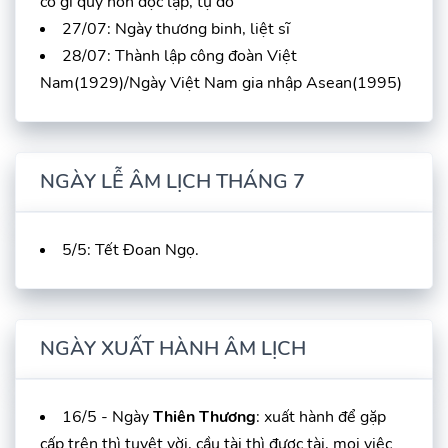
có gì quý hơn độc lập, tự do”
27/07: Ngày thương binh, liệt sĩ
28/07: Thành lập công đoàn Việt
Nam(1929)/Ngày Việt Nam gia nhập Asean(1995)
NGÀY LỄ ÂM LỊCH THÁNG 7
5/5: Tết Đoan Ngọ.
NGÀY XUẤT HÀNH ÂM LỊCH
16/5 - Ngày
Thiên Thương
: xuất hành để gặp
cấp trên thì tuyệt vời, cầu tài thì được tài, mọi việc