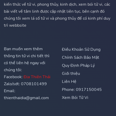
kiến thức về tử vi, phong thủy, kinh dịch, xem bói tử vi, các
bài viết về tâm linh được cập nhật liên tục, bên cạnh đó
chúng tôi xem lá số tử vi và phong thủy để có kinh phí duy
trì webbsite
Bạn muốn xem thêm
Điều Khoản Sử Dụng
thông tin tử vi chi tiết thì
Chính Sách Bảo Mật
có thể liên hệ ngay với
Quy Định Pháp Lý
chúng tôi:
Giới thiệu
Facebook:
Địa Thiên Thái
Liên Hệ
Zalo/sdt: 0708101499
Phone: 0917150045
Email:
Xem Bói Tử Vi
thienthaidia@gmail.com