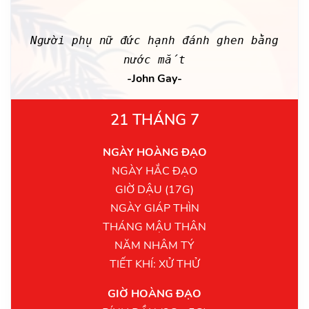
Người phụ nữ đức hạnh đánh ghen bằng
nước mắt
-John Gay-
21 THÁNG 7
NGÀY HOÀNG ĐẠO
NGÀY HẮC ĐẠO
GIỜ DẬU (17G)
NGÀY GIÁP THÌN
THÁNG MẬU THÂN
NĂM NHÂM TÝ
TIẾT KHÍ: XỬ THỬ
GIỜ HOÀNG ĐẠO