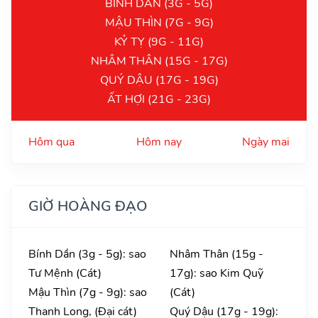
BÍNH DẦN (3G - 5G)
MẬU THÌN (7G - 9G)
KỶ TỴ (9G - 11G)
NHÂM THÂN (15G - 17G)
QUÝ DẬU (17G - 19G)
ẤT HỢI (21G - 23G)
Hôm qua
Hôm nay
Ngày mai
GIỜ HOÀNG ĐẠO
Bính Dần (3g - 5g): sao
Nhâm Thân (15g -
Tư Mệnh (Cát)
17g): sao Kim Quỹ
Mậu Thìn (7g - 9g): sao
(Cát)
Thanh Long, (Đại cát)
Quý Dậu (17g - 19g):