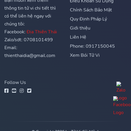
Bạn muốn xem thêm
Điều Khoản Sử Dụng
thông tin tử vi chi tiết thì
Chính Sách Bảo Mật
có thể liên hệ ngay với
Quy Định Pháp Lý
chúng tôi:
Giới thiệu
Facebook:
Địa Thiên Thái
Liên Hệ
Zalo/sdt: 0708101499
Phone: 0917150045
Email:
Xem Bói Tử Vi
thienthaidia@gmail.com
Follow Us