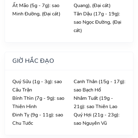
Ất Mão (5g - 7g): sao
Quang), (Đại cát)
Minh Đường, (Đại cát)
Tân Dậu (17g - 19g):
sao Ngọc Đường, (Đại
cát)
GIỜ HẮC ĐẠO
Quý Sửu (1g - 3g): sao
Canh Thân (15g - 17g):
Câu Trận
sao Bạch Hổ
Bính Thìn (7g - 9g): sao
Nhâm Tuất (19g -
Thiên Hình
21g): sao Thiên Lao
Đinh Tỵ (9g - 11g): sao
Quý Hợi (21g - 23g):
Chu Tước
sao Nguyên Vũ