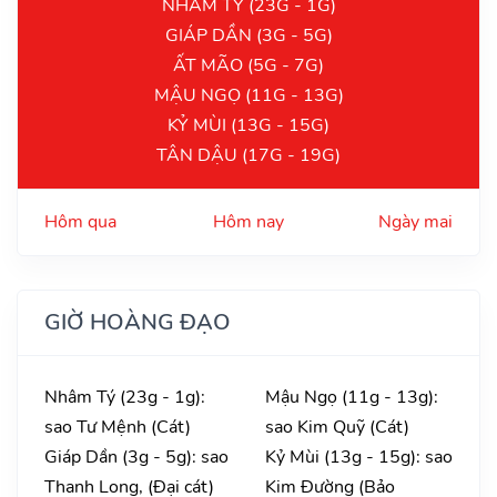
NHÂM TÝ (23G - 1G)
GIÁP DẦN (3G - 5G)
ẤT MÃO (5G - 7G)
MẬU NGỌ (11G - 13G)
KỶ MÙI (13G - 15G)
TÂN DẬU (17G - 19G)
Hôm qua
Hôm nay
Ngày mai
GIỜ HOÀNG ĐẠO
Nhâm Tý (23g - 1g):
Mậu Ngọ (11g - 13g):
sao Tư Mệnh (Cát)
sao Kim Quỹ (Cát)
Giáp Dần (3g - 5g): sao
Kỷ Mùi (13g - 15g): sao
Thanh Long, (Đại cát)
Kim Đường (Bảo