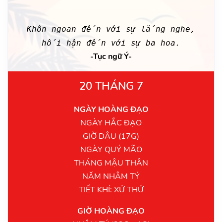
Khôn ngoan đến với sự lắng nghe,
hối hận đến với sự ba hoa.
-Tục ngữ Ý-
20 THÁNG 7
NGÀY HOÀNG ĐẠO
NGÀY HẮC ĐẠO
GIỜ DẬU (17G)
NGÀY QUÝ MÃO
THÁNG MẬU THÂN
NĂM NHÂM TÝ
TIẾT KHÍ: XỬ THỬ
GIỜ HOÀNG ĐẠO