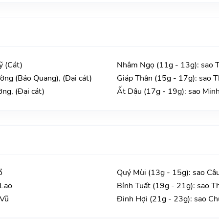
ỹ (Cát)
Nhâm Ngọ (11g - 13g): sao 
ờng (Bảo Quang), (Đại cát)
Giáp Thân (15g - 17g): sao T
ng, (Đại cát)
Ất Dậu (17g - 19g): sao Minh
ổ
Quý Mùi (13g - 15g): sao Câ
 Lao
Bính Tuất (19g - 21g): sao T
 Vũ
Đinh Hợi (21g - 23g): sao C