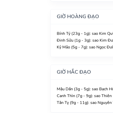
GIỜ HOÀNG ĐẠO
Bính Tý (23g - 1g): sao Kim Qu
Đinh Sửu (1g - 3g): sao Kim Đư
Kỷ Mão (5g - 7g): sao Ngọc Đườ
GIỜ HẮC ĐẠO
Mậu Dần (3g - 5g): sao Bạch H
Canh Thìn (7g - 9g): sao Thiên
Tân Tỵ (9g - 11g): sao Nguyên