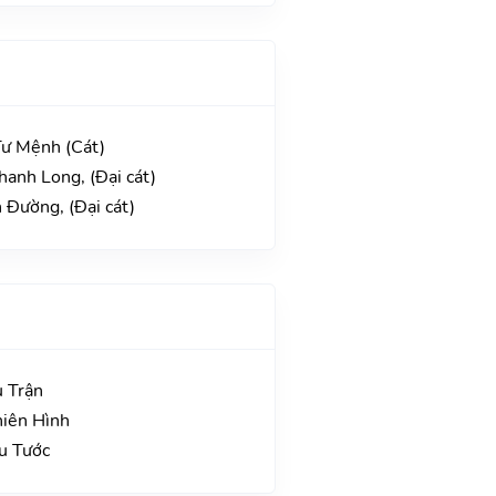
Tư Mệnh (Cát)
hanh Long, (Đại cát)
 Đường, (Đại cát)
u Trận
hiên Hình
hu Tước