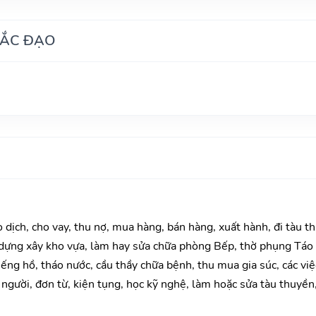
HẮC ĐẠO
o dịch, cho vay, thu nợ, mua hàng, bán hàng, xuất hành, đi tàu t
 dựng xây kho vựa, làm hay sửa chữa phòng Bếp, thờ phụng Táo 
giếng hồ, tháo nước, cầu thầy chữa bệnh, thu mua gia súc, các vi
ê người, đơn từ, kiện tụng, học kỹ nghệ, làm hoặc sửa tàu thuyền