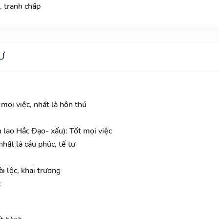
, tranh chấp
Ư
 mọi việc, nhất là hôn thú
n lao Hắc Đạo- xấu): Tốt mọi việc
hất là cầu phúc, tế tự
i lộc, khai trương
c