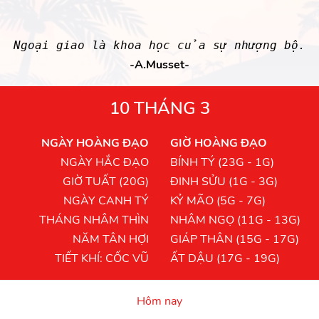
Ngoại giao là khoa học của sự nhượng bộ.
-A.Musset-
10 THÁNG 3
NGÀY HOÀNG ĐẠO
GIỜ HOÀNG ĐẠO
NGÀY HẮC ĐẠO
BÍNH TÝ (23G - 1G)
GIỜ TUẤT (20G)
ĐINH SỬU (1G - 3G)
NGÀY CANH TÝ
KỶ MÃO (5G - 7G)
THÁNG NHÂM THÌN
NHÂM NGỌ (11G - 13G)
NĂM TÂN HỢI
GIÁP THÂN (15G - 17G)
TIẾT KHÍ: CỐC VŨ
ẤT DẬU (17G - 19G)
Hôm nay