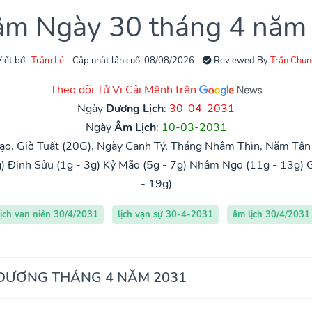
 âm Ngày 30 tháng 4 năm
iết bởi:
Trâm Lê
Cập nhật lần cuối 08/08/2026
Reviewed By
Trần Chun
Theo dõi Tử Vi Cải Mệnh trên
Ngày
Dương Lịch
:
30-04-2031
Ngày
Âm Lịch
:
10-03-2031
ạo, Giờ Tuất (20G), Ngày Canh Tý, Tháng Nhâm Thìn, Năm Tân 
)
Đinh Sửu (1g - 3g)
Kỷ Mão (5g - 7g)
Nhâm Ngọ (11g - 13g)
G
- 19g)
lịch vạn niên 30/4/2031
lịch vạn sự 30-4-2031
âm lịch 30/4/2031
 DƯƠNG THÁNG 4 NĂM 2031