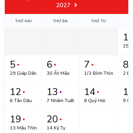
2027
THỨ HAI
THỨ BA
THỨ TƯ
T
1
●
25/2
5
6
7
8
●
●
●
●
29 Giáp Dần
30 Ất Mão
1/3 Bính Thìn
2 Đi
12
13
14
1
●
●
●
6 Tân Dậu
7 Nhâm Tuất
8 Quý Hợi
9 Gi
19
20
●
●
13 Mậu Thìn
14 Kỷ Tỵ