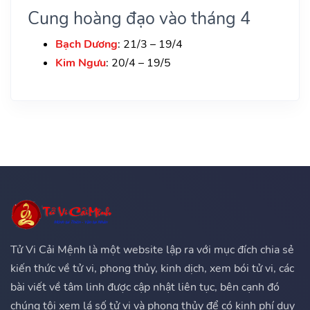
Cung hoàng đạo vào tháng 4
Bạch Dương
: 21/3 – 19/4
Kim Ngưu
: 20/4 – 19/5
Tử Vi Cải Mệnh là một website lập ra với mục đích chia sẻ
kiến thức về tử vi, phong thủy, kinh dịch, xem bói tử vi, các
bài viết về tâm linh được cập nhật liên tục, bên cạnh đó
chúng tôi xem lá số tử vi và phong thủy để có kinh phí duy