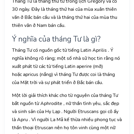
Tháng Tư là tháng thứ tư trong lịch Gregory và có
30 ngày. Đây là tháng thứ hai của mùa xuân thiên
văn ở Bắc bán cầu và là tháng thứ hai của mùa thu
thiên văn ở Nam bán cầu.
Ý nghĩa của tháng Tư là gì?
Tháng Tư có nguồn gốc từ tiếng Latin Aprilis . Ý
nghĩa không rõ ràng; một số nhà sử học tin rằng nó
xuất phát từ các từ tiếng Latin aperire (mở)
hoặc apricus (nắng) vì tháng Tư được coi là tháng
của Mặt trời và sự phát triển ở Bắc bán cầu.
Một lời giải thích khác cho từ nguyên của tháng Tư
bắt nguồn từ Aphrodite , nữ thần tình yêu, sắc đẹp
và sinh sản của Hy Lạp . Người Etruscans gọi cô ấy
là Apru . Vì người La Mã kế thừa nhiều phong tục và
thần thoại Etruscan nên họ tôn vinh cùng một nữ