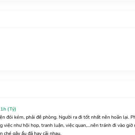
1h (Tý)
yện đói kém, phải đề phòng. Người ra đi tốt nhất nên hoãn lại. 
 việc như hội họp, tranh luận, việc quan,…nên tránh đi vào giờ 
n ché gây ẩu đả hay cãi nhau.