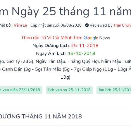
âm Ngày 25 tháng 11 nă
iết bởi:
Trâm Lê
Cập nhật lần cuối 06/08/2026
Reviewed By
Trần Chun
Theo dõi Tử Vi Cải Mệnh trên
Ngày
Dương Lịch
:
25-11-2018
Ngày
Âm Lịch
:
19-10-2018
o, Giờ Tý (23G), Ngày Tân Dậu, Tháng Quý Hợi, Năm Mậu Tuất
)
Canh Dần (3g - 5g)
Tân Mão (5g - 7g)
Giáp Ngọ (11g - 13g)
Ấ
19g)
ch vạn niên 25/11/2018
lịch vạn sự 25-11-2018
âm lịch 25/11/20
 DƯƠNG THÁNG 11 NĂM 2018