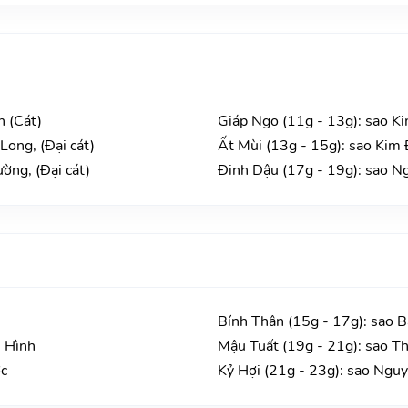
h (Cát)
Giáp Ngọ (11g - 13g): sao K
Long, (Đại cát)
Ất Mùi (13g - 15g): sao Kim 
ờng, (Đại cát)
Đinh Dậu (17g - 19g): sao Ng
Bính Thân (15g - 17g): sao 
n Hình
Mậu Tuất (19g - 21g): sao T
ớc
Kỷ Hợi (21g - 23g): sao Ngu