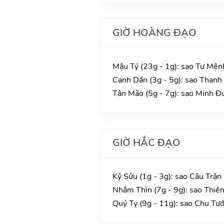
GIỜ HOÀNG ĐẠO
Mậu Tý (23g - 1g): sao Tư Mện
Canh Dần (3g - 5g): sao Thanh 
Tân Mão (5g - 7g): sao Minh Đư
GIỜ HẮC ĐẠO
Kỷ Sửu (1g - 3g): sao Câu Trận
Nhâm Thìn (7g - 9g): sao Thiê
Quý Tỵ (9g - 11g): sao Chu Tư