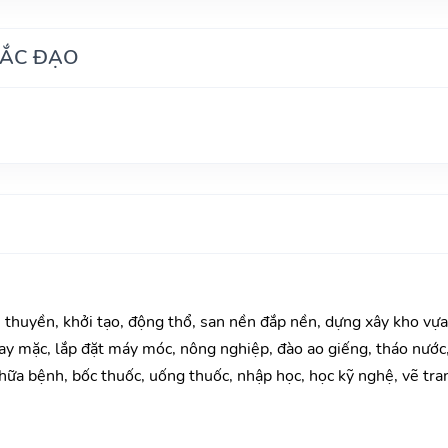
HẮC ĐẠO
u thuyền, khởi tạo, động thổ, san nền đắp nền, dựng xây kho vự
y mặc, lắp đặt máy móc, nông nghiệp, đào ao giếng, tháo nước, 
ữa bệnh, bốc thuốc, uống thuốc, nhập học, học kỹ nghệ, vẽ tranh