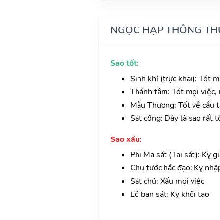
NGỌC HẠP THÔNG TH
Sao tốt:
Sinh khí (trực khai): Tốt 
Thánh tâm: Tốt mọi việc, n
Mẫu Thương: Tốt về cầu tà
Sát cống: Đây là sao rất t
Sao xấu:
Phi Ma sát (Tai sát): Kỵ g
Chu tước hắc đạo: Kỵ nhập
Sát chủ: Xấu mọi việc
Lỗ ban sát: Kỵ khởi tạo