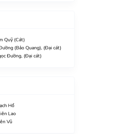
im Quỹ (Cát)
Đường (Bảo Quang), (Đại cát)
ọc Đường, (Đại cát)
Bạch Hổ
hiên Lao
yên Vũ