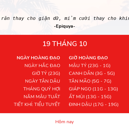
 răn thay cho giận dữ, mỉm cười thay cho kh
-Epiquya-
19 THÁNG 10
NGÀY HOÀNG ĐẠO
GIỜ HOÀNG ĐẠO
NGÀY HẮC ĐẠO
MẬU TÝ (23G - 1G)
GIỜ TÝ (23G)
CANH DẦN (3G - 5G)
NGÀY TÂN DẬU
TÂN MÃO (5G - 7G)
THÁNG QUÝ HỢI
GIÁP NGỌ (11G - 13G)
NĂM MẬU TUẤT
ẤT MÙI (13G - 15G)
TIẾT KHÍ: TIỂU TUYẾT
ĐINH DẬU (17G - 19G)
Hôm nay