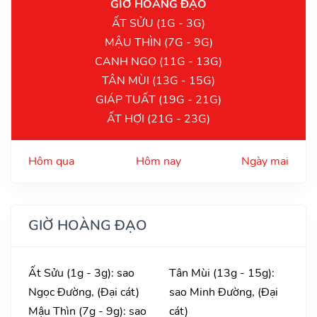
GIỜ HOÀNG ĐẠO
ẤT SỬU (1G - 3G)
MẬU THÌN (7G - 9G)
CANH NGỌ (11G - 13G)
TÂN MÙI (13G - 15G)
GIÁP TUẤT (19G - 21G)
ẤT HỢI (21G - 23G)
Hôm qua
Hôm nay
Ngày mai
GIỜ HOÀNG ĐẠO
Ất Sửu (1g - 3g): sao
Tân Mùi (13g - 15g):
Ngọc Đường, (Đại cát)
sao Minh Đường, (Đại
Mậu Thìn (7g - 9g): sao
cát)