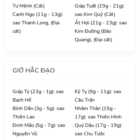
Tư Mệnh (Cát)
Giáp Tuất (19g - 21g):
Canh Ngọ (11g - 13g):
sao Kim Quỹ (Cát)
sao Thanh Long, (Đại
Ất Hợi (21g - 23g): sao
cát)
Kim Đường (Bảo
Quang), (Đại cát)
GIỜ HẮC ĐẠO
Giáp Tý (23g - 1g): sao
Kỷ Tỵ (9g - 11g): sao
Bạch Hổ
Câu Trận
Bính Dần (3g - 5g): sao
Nhâm Thân (15g -
Thiên Lao
17g): sao Thiên Hình
Đinh Mão (5g - 7g): sao
Quý Dậu (17g - 19g):
Nguyên Vũ
sao Chu Tước