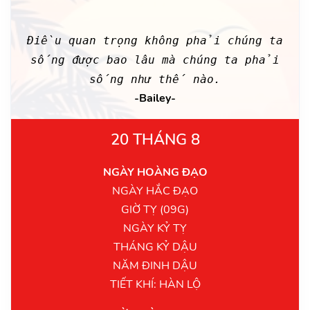
Điều quan trọng không phải chúng ta
sống được bao lâu mà chúng ta phải
sống như thế nào.
-Bailey-
20 THÁNG 8
NGÀY HOÀNG ĐẠO
NGÀY HẮC ĐẠO
GIỜ TỴ (09G)
NGÀY KỶ TỴ
THÁNG KỶ DẬU
NĂM ĐINH DẬU
TIẾT KHÍ: HÀN LỘ