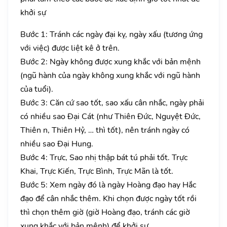
khởi sự
Bước 1: Tránh các ngày đại kỵ, ngày xấu (tương ứng
với việc) được liệt kê ở trên.
Bước 2: Ngày không được xung khắc với bản mệnh
(ngũ hành của ngày không xung khắc với ngũ hành
của tuổi).
Bước 3: Căn cứ sao tốt, sao xấu cân nhắc, ngày phải
có nhiều sao Đại Cát (như Thiên Đức, Nguyệt Đức,
Thiên n, Thiên Hỷ, … thì tốt), nên tránh ngày có
nhiều sao Đại Hung.
Bước 4: Trực, Sao nhị thập bát tú phải tốt. Trực
Khai, Trực Kiến, Trực Bình, Trực Mãn là tốt.
Bước 5: Xem ngày đó là ngày Hoàng đạo hay Hắc
đạo để cân nhắc thêm. Khi chọn được ngày tốt rồi
thì chọn thêm giờ (giờ Hoàng đạo, tránh các giờ
xung khắc với bản mệnh) để khởi sự.