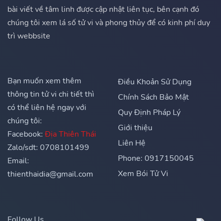
bài viết về tâm linh được cập nhật liên tục, bên cạnh đó
chúng tôi xem lá số tử vi và phong thủy để có kinh phí duy
trì webbsite
Bạn muốn xem thêm
Điều Khoản Sử Dụng
thông tin tử vi chi tiết thì
Chính Sách Bảo Mật
có thể liên hệ ngay với
Quy Định Pháp Lý
chúng tôi:
Giới thiệu
Facebook:
Địa Thiên Thái
Liên Hệ
Zalo/sdt: 0708101499
Phone: 0917150045
Email:
Xem Bói Tử Vi
thienthaidia@gmail.com
Follow Us