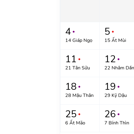
4
5
●
●
14 Giáp Ngọ
15 Ất Mùi
11
12
●
●
21 Tân Sửu
22 Nhâm Dầ
18
19
●
●
28 Mậu Thân
29 Kỷ Dậu
25
26
●
●
6 Ất Mão
7 Bính Thìn