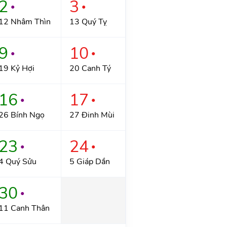
2
3
●
●
12 Nhâm Thìn
13 Quý Tỵ
9
10
●
●
19 Kỷ Hợi
20 Canh Tý
16
17
●
●
26 Bính Ngọ
27 Đinh Mùi
23
24
●
●
4 Quý Sửu
5 Giáp Dần
30
●
11 Canh Thân