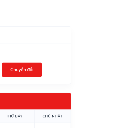
Chuyển đổi
THỨ BẢY
CHỦ NHẬT