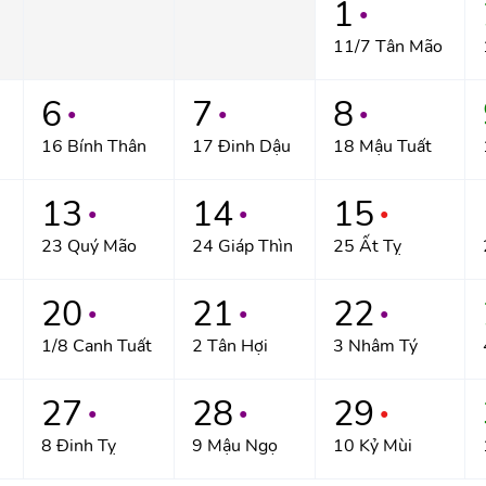
1
●
11/7 Tân Mão
6
7
8
●
●
●
16 Bính Thân
17 Đinh Dậu
18 Mậu Tuất
13
14
15
●
●
●
n
23 Quý Mão
24 Giáp Thìn
25 Ất Tỵ
20
21
22
●
●
●
1/8 Canh Tuất
2 Tân Hợi
3 Nhâm Tý
27
28
29
●
●
●
8 Đinh Tỵ
9 Mậu Ngọ
10 Kỷ Mùi