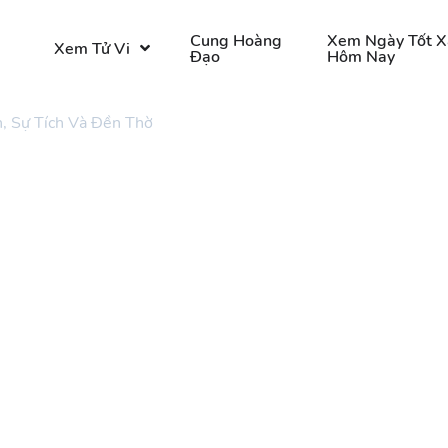
o
Cung Hoàng
Xem Ngày Tốt X
Xem Tử Vi
Đạo
Hôm Nay
, Sự Tích Và Đền Thờ