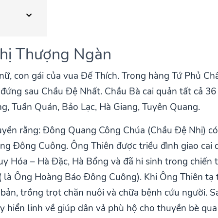
Nhị Thượng Ngàn
 nữ, con gái của vua Đế Thích. Trong hàng Tứ Phủ C
ỉ đứng sau Chầu Đệ Nhất. Chầu Bà cai quản tất cả 36
g, Tuần Quán, Bảo Lạc, Hà Giang, Tuyên Quang.
uyền rằng: Đông Quang Công Chúa (Chầu Đệ Nhị) có t
ng Đông Cuông. Ông Thiên được triều đình giao cai 
uy Hóa – Hà Đặc, Hà Bổng và đã hi sinh trong chiến
 ( là Ông Hoàng Báo Đông Cuông). Khi Ông Thiên tạ t
bản, trồng trọt chăn nuôi và chữa bệnh cứu người. Sa
y hiển linh về giúp dân vả phù hộ cho thuyền bè qu