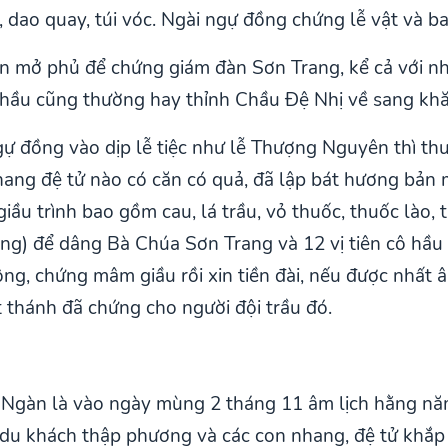
, dao quay, túi vóc. Ngài ngự đồng chứng lễ vật và b
n mở phủ để chứng giám đàn Sơn Trang, kể cả với n
o hầu cũng thường hay thỉnh Chầu Đệ Nhị về sang kh
 đồng vào dịp lễ tiệc như lễ Thượng Nguyên thì thườn
ang đệ tử nào có căn có quả, đã lập bát hương bản 
ầu trình bao gồm cau, lá trầu, vỏ thuốc, thuốc lào, 
ồng) để dâng Bà Chúa Sơn Trang và 12 vị tiên cô hầu
ng, chứng mâm giầu rồi xin tiền đài, nếu được nhất 
t thánh đã chứng cho người đội trầu đó.
g Ngàn
là vào ngày mùng 2 tháng 11 âm lịch hằng năm
 du khách thập phương và các con nhang, đệ tử khắp 