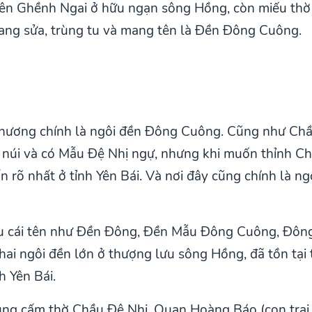
ên Ghềnh Ngai ở hữu ngạn sông Hồng, còn miếu thờ h
sang sửa, trùng tu và mang tên là Đền Đông Cuông.
ị
 phương chính là ngôi đền Đông Cuông. Cũng như Ch
g núi và có Mẫu Đệ Nhị ngự, nhưng khi muốn thỉnh Ch
n rõ nhất ở tỉnh Yên Bái. Và nơi đây cũng chính là ngô
u cái tên như Đền Đông, Đền Mẫu Đông Cuông, Đông
ai ngôi đền lớn ở thượng lưu sông Hồng, đã tồn tại từ
h Yên Bái.
cung cấm thờ Chầu Đệ Nhị, Quan Hoàng Báo (con trai