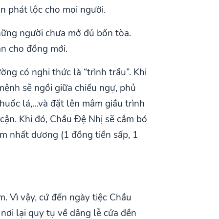
an phát lộc cho mọi người.
hững người chưa mở đủ bốn tòa.
ăn cho đồng mới.
g có nghi thức là “trình trầu”. Khi
mệnh sẽ ngồi giữa chiếu ngự, phủ
thuốc lá,…và đặt lên mâm giầu trình
 cận. Khi đó, Chầu Đệ Nhị sẽ cầm bó
âm nhất dương (1 đồng tiền sấp, 1
. Vì vậy, cứ đến ngày tiệc Chầu
nơi lại quy tụ về dâng lễ cửa đền