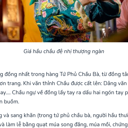
Giá hầu chầu đệ nhị thượng ngàn
ng đồng nhất trong hàng Tứ Phủ Chầu Bà, từ đồng tâ
 sơn trang. Khi văn thỉnh Chầu được cất lên: Dâng v
…. Chầu ngự về đồng lấy tay ra dấu hai ngón tay p
ăn buồm.
g và sang khăn (trong tứ phủ chầu bà, người hầu th
và làm lễ bằng quạt múa song đăng, múa mồi, chứng v