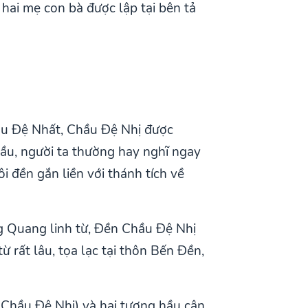
ai mẹ con bà được lập tại bên tả
ầu Đệ Nhất, Chầu Đệ Nhị được
ầu, người ta thường hay nghĩ ngay
i đền gắn liền với thánh tích về
 Quang linh từ, Đền Chầu Đệ Nhị
 rất lâu, tọa lạc tại thôn Bến Đền,
 Chầu Đệ Nhị) và hai tượng hầu cận.