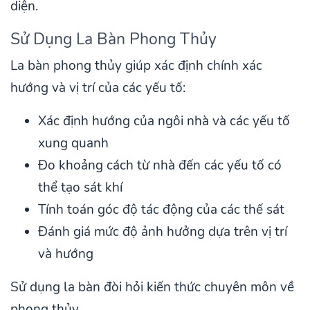
diện.
Sử Dụng La Bàn Phong Thủy
La bàn phong thủy giúp xác định chính xác
hướng và vị trí của các yếu tố:
Xác định hướng của ngôi nhà và các yếu tố
xung quanh
Đo khoảng cách từ nhà đến các yếu tố có
thể tạo sát khí
Tính toán góc độ tác động của các thế sát
Đánh giá mức độ ảnh hưởng dựa trên vị trí
và hướng
Sử dụng la bàn đòi hỏi kiến thức chuyên môn về
phong thủy.