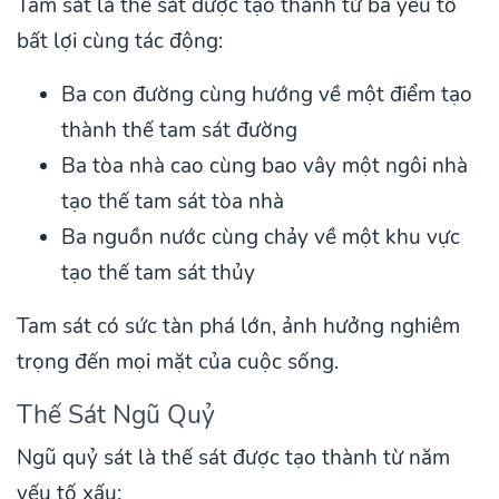
Tam sát là thế sát được tạo thành từ ba yếu tố
bất lợi cùng tác động:
Ba con đường cùng hướng về một điểm tạo
thành thế tam sát đường
Ba tòa nhà cao cùng bao vây một ngôi nhà
tạo thế tam sát tòa nhà
Ba nguồn nước cùng chảy về một khu vực
tạo thế tam sát thủy
Tam sát có sức tàn phá lớn, ảnh hưởng nghiêm
trọng đến mọi mặt của cuộc sống.
Thế Sát Ngũ Quỷ
Ngũ quỷ sát là thế sát được tạo thành từ năm
yếu tố xấu: