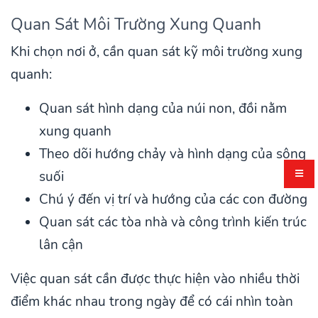
Quan Sát Môi Trường Xung Quanh
Khi chọn nơi ở, cần quan sát kỹ môi trường xung
quanh:
Quan sát hình dạng của núi non, đồi nằm
xung quanh
Theo dõi hướng chảy và hình dạng của sông
suối
Chú ý đến vị trí và hướng của các con đường
Quan sát các tòa nhà và công trình kiến trúc
lân cận
Việc quan sát cần được thực hiện vào nhiều thời
điểm khác nhau trong ngày để có cái nhìn toàn