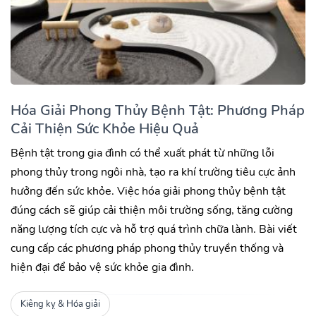
Hóa Giải Phong Thủy Bệnh Tật: Phương Pháp
Cải Thiện Sức Khỏe Hiệu Quả
Bệnh tật trong gia đình có thể xuất phát từ những lỗi
phong thủy trong ngôi nhà, tạo ra khí trường tiêu cực ảnh
hưởng đến sức khỏe. Việc hóa giải phong thủy bệnh tật
đúng cách sẽ giúp cải thiện môi trường sống, tăng cường
năng lượng tích cực và hỗ trợ quá trình chữa lành. Bài viết
cung cấp các phương pháp phong thủy truyền thống và
hiện đại để bảo vệ sức khỏe gia đình.
Kiêng kỵ & Hóa giải