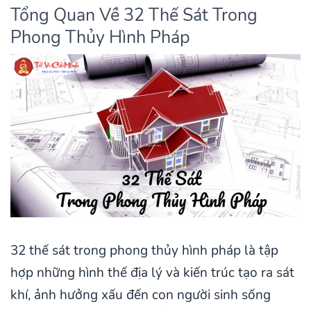
Tổng Quan Về 32 Thế Sát Trong
Phong Thủy Hình Pháp
32 thế sát trong phong thủy hình pháp là tập
hợp những hình thế địa lý và kiến trúc tạo ra sát
khí, ảnh hưởng xấu đến con người sinh sống