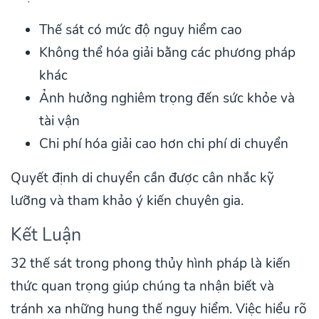
Thế sát có mức độ nguy hiểm cao
Không thể hóa giải bằng các phương pháp
khác
Ảnh hưởng nghiêm trọng đến sức khỏe và
tài vận
Chi phí hóa giải cao hơn chi phí di chuyển
Quyết định di chuyển cần được cân nhắc kỹ
lưỡng và tham khảo ý kiến chuyên gia.
Kết Luận
32 thế sát trong phong thủy hình pháp là kiến
thức quan trọng giúp chúng ta nhận biết và
tránh xa những hung thế nguy hiểm. Việc hiểu rõ