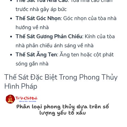
Thế Sát Tòa Nhà Cao
: Tòa nhà cao chắn
trước nhà gây áp bức
Thế Sát Góc Nhọn
: Góc nhọn của tòa nhà
hướng về nhà
Thế Sát Gương Phản Chiếu
: Kính của tòa
nhà phản chiếu ánh sáng về nhà
Thế Sát Ăng Ten
: Ăng ten hoặc cột phát
sóng gần nhà
Thế Sát Đặc Biệt Trong Phong Thủy
Hình Pháp