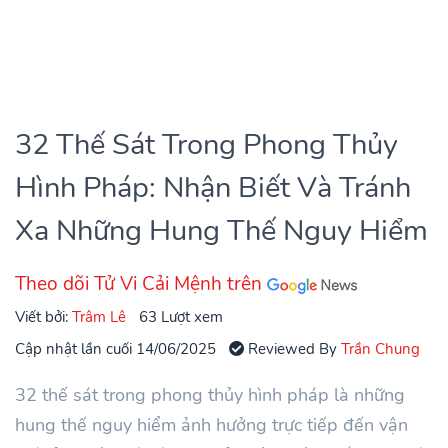
32 Thế Sát Trong Phong Thủy
Hình Pháp: Nhận Biết Và Tránh
Xa Những Hung Thế Nguy Hiểm
Theo dõi Tử Vi Cải Mệnh trên
Viết bởi:
Trâm Lê
63 Lượt xem
Cập nhật lần cuối 14/06/2025
Reviewed By
Trần Chung
32 thế sát trong phong thủy hình pháp là những
hung thế nguy hiểm ảnh hưởng trực tiếp đến vận