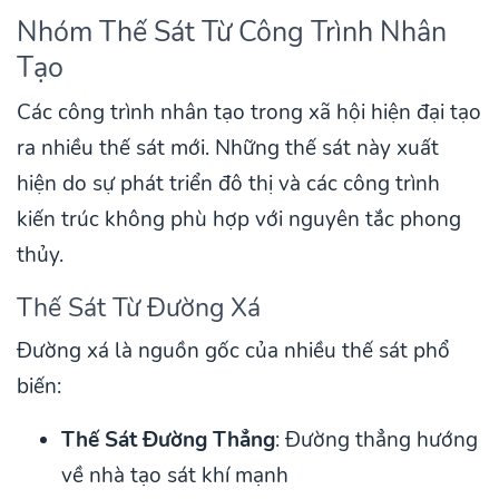
Nhóm Thế Sát Từ Công Trình Nhân
Tạo
Các công trình nhân tạo trong xã hội hiện đại tạo
ra nhiều thế sát mới. Những thế sát này xuất
hiện do sự phát triển đô thị và các công trình
kiến trúc không phù hợp với nguyên tắc phong
thủy.
Thế Sát Từ Đường Xá
Đường xá là nguồn gốc của nhiều thế sát phổ
biến:
Thế Sát Đường Thẳng
: Đường thẳng hướng
về nhà tạo sát khí mạnh