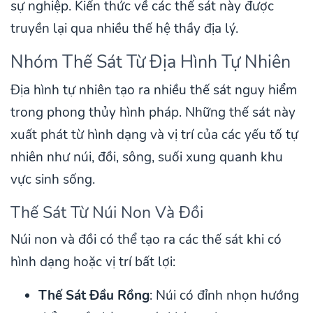
sự nghiệp. Kiến thức về các thế sát này được
truyền lại qua nhiều thế hệ thầy địa lý.
Nhóm Thế Sát Từ Địa Hình Tự Nhiên
Địa hình tự nhiên tạo ra nhiều thế sát nguy hiểm
trong phong thủy hình pháp. Những thế sát này
xuất phát từ hình dạng và vị trí của các yếu tố tự
nhiên như núi, đồi, sông, suối xung quanh khu
vực sinh sống.
Thế Sát Từ Núi Non Và Đồi
Núi non và đồi có thể tạo ra các thế sát khi có
hình dạng hoặc vị trí bất lợi:
Thế Sát Đầu Rồng
: Núi có đỉnh nhọn hướng