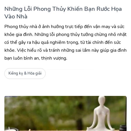
Những Lỗi Phong Thủy Khiến Bạn Rước Họa
Vào Nhà
Phong thủy nhà ở ảnh hưởng trực tiếp đến vận may và sức
khỏe gia đình. Những lỗi phong thủy tưởng chừng nhỏ nhặt
có thể gây ra hậu quả nghiêm trọng, từ tài chính đến sức
khỏe. Việc hiểu rõ và tránh những sai lầm này giúp gia đình
bạn luôn bình an, thịnh vượng.
Kiêng kỵ & Hóa giải