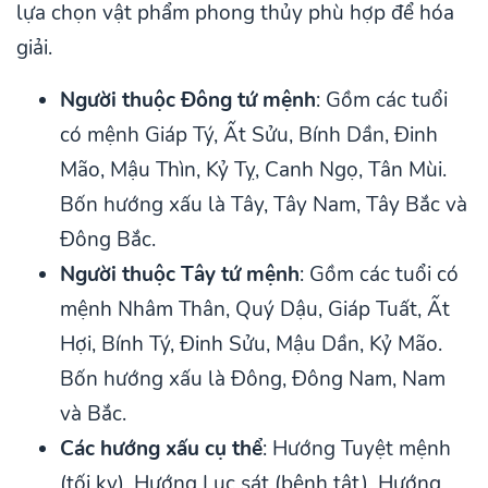
lựa chọn vật phẩm phong thủy phù hợp để hóa
giải.
Người thuộc Đông tứ mệnh
: Gồm các tuổi
có mệnh Giáp Tý, Ất Sửu, Bính Dần, Đinh
Mão, Mậu Thìn, Kỷ Tỵ, Canh Ngọ, Tân Mùi.
Bốn hướng xấu là Tây, Tây Nam, Tây Bắc và
Đông Bắc.
Người thuộc Tây tứ mệnh
: Gồm các tuổi có
mệnh Nhâm Thân, Quý Dậu, Giáp Tuất, Ất
Hợi, Bính Tý, Đinh Sửu, Mậu Dần, Kỷ Mão.
Bốn hướng xấu là Đông, Đông Nam, Nam
và Bắc.
Các hướng xấu cụ thể
: Hướng Tuyệt mệnh
(tối kỵ), Hướng Lục sát (bệnh tật), Hướng