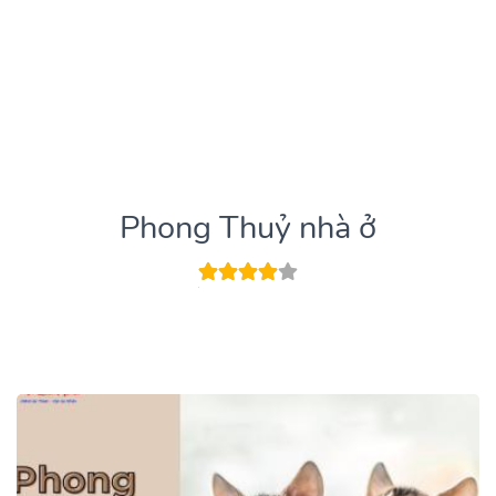
Phong Thuỷ nhà ở