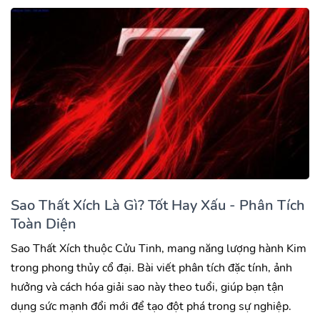
Sao Thất Xích Là Gì? Tốt Hay Xấu - Phân Tích
Toàn Diện
Sao Thất Xích thuộc Cửu Tinh, mang năng lượng hành Kim
trong phong thủy cổ đại. Bài viết phân tích đặc tính, ảnh
hưởng và cách hóa giải sao này theo tuổi, giúp bạn tận
dụng sức mạnh đổi mới để tạo đột phá trong sự nghiệp.