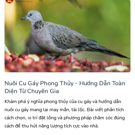
Nuôi Cu Gáy Phong Thủy - Hướng Dẫn Toàn
Diện Từ Chuyên Gia
Khám phá ý nghĩa phong thủy của cu gáy và hướng dẫn
nuôi cu gáy mang lại may mắn, tài lộc. Bài viết phân tích
cách chọn, vị trí đặt lồng và phương pháp chăm sóc đúng
cách để thu hút năng lượng tích cực vào nhà.