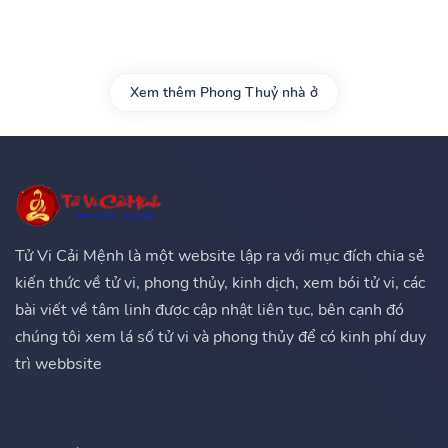
Xem thêm Phong Thuỷ nhà ở
Tử Vi Cải Mệnh là một website lập ra với mục đích chia sẻ
kiến thức về tử vi, phong thủy, kinh dịch, xem bói tử vi, các
bài viết về tâm linh được cập nhật liên tục, bên cạnh đó
chúng tôi xem lá số tử vi và phong thủy để có kinh phí duy
trì webbsite