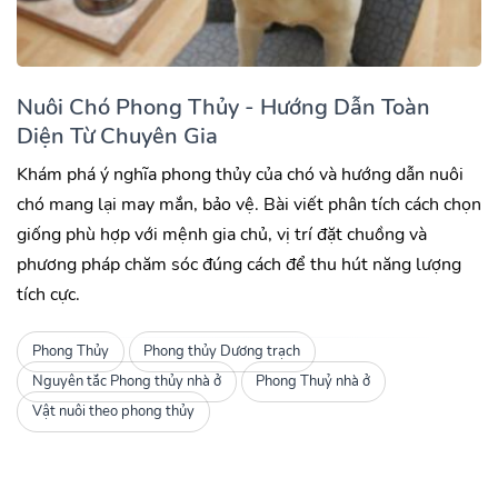
Nuôi Chó Phong Thủy - Hướng Dẫn Toàn
Diện Từ Chuyên Gia
Khám phá ý nghĩa phong thủy của chó và hướng dẫn nuôi
chó mang lại may mắn, bảo vệ. Bài viết phân tích cách chọn
giống phù hợp với mệnh gia chủ, vị trí đặt chuồng và
phương pháp chăm sóc đúng cách để thu hút năng lượng
tích cực.
Phong Thủy
Phong thủy Dương trạch
Nguyên tắc Phong thủy nhà ở
Phong Thuỷ nhà ở
Vật nuôi theo phong thủy