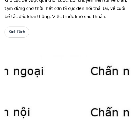
khổ cực để vượt qua thời cuộc. Lời khuyên nên lui về ở ẩn,
tạm dừng chờ thời, hết cơn bĩ cực đến hồi thái lai, về cuối
bế tắc đặc khai thông. Việc trước khó sau thuận.
Kinh Dịch