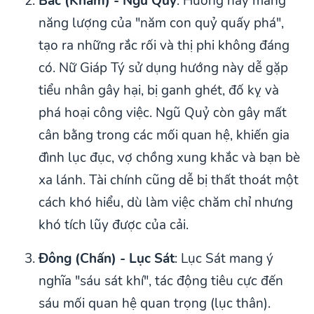
Bắc (Khảm) - Ngũ Quỷ
: Hướng này mang
năng lượng của "năm con quỷ quấy phá",
tạo ra những rắc rối và thị phi không đáng
có. Nữ Giáp Tý sử dụng hướng này dễ gặp
tiểu nhân gây hại, bị ganh ghét, đố kỵ và
phá hoại công việc. Ngũ Quỷ còn gây mất
cân bằng trong các mối quan hệ, khiến gia
đình lục đục, vợ chồng xung khắc và bạn bè
xa lánh. Tài chính cũng dễ bị thất thoát một
cách khó hiểu, dù làm việc chăm chỉ nhưng
khó tích lũy được của cải.
Đông (Chấn) - Lục Sát
: Lục Sát mang ý
nghĩa "sáu sát khí", tác động tiêu cực đến
sáu mối quan hệ quan trọng (lục thân).