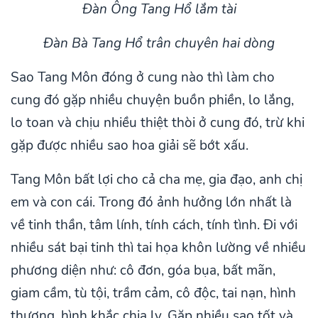
Đàn Ông Tang Hổ lắm tài
Đàn Bà Tang Hổ trân chuyên hai dòng
Sao Tang Môn đóng ở cung nào thì làm cho
cung đó gặp nhiều chuyện buồn phiền, lo lắng,
lo toan và chịu nhiều thiệt thòi ở cung đó, trừ khi
gặp được nhiều sao hoa giải sẽ bớt xấu.
Tang Môn bất lợi cho cả cha mẹ, gia đạo, anh chị
em và con cái. Trong đó ảnh hưởng lớn nhất là
về tinh thần, tâm lính, tính cách, tính tình. Đi với
nhiều sát bại tinh thì tai họa khôn lường về nhiều
phương diện như: cô đơn, góa bụa, bất mãn,
giam cầm, tù tội, trầm cảm, cô độc, tai nạn, hình
thương, hình khắc chia ly. Gặp nhiều sao tốt và