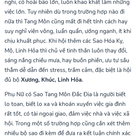
nghi, có hoài bão lớn, luôn khao khát làm những
việc lớn. Tuy nhiên dù trong trường hợp nào đi
nữa thì Tang Môn cũng mất đi hết tính cách hay
suy nghĩ viên vông, luẩn quẩn, ướng ngạnh, ít khi
chịu khuất phục. Khi hội thêm các Sao Hóa Kỵ,
Mộ, Linh Hỏa thì chủ về tinh thần luôn thay đổi,
sáng nắng chiều mưa, hay buồn phiền, ưu tư sầu
thẳm dễ dẫn đến stress, trầm cảm, đặc biệt là hội
đủ bộ
Xương, Khúc, Linh Hỏa.
Phụ Nữ có Sao Tang Môn Đắc Địa là người biết
lo toan, biết lo xa và khoán xuyến việc gia đình
rất tốt, có tài ngoại giao, đảm việc nhà và việc xã
hội. Trong một số trường hợp cũng cần xét thêm
nhiều bộ sao đi kèm để đưa ra kết luận chính xác