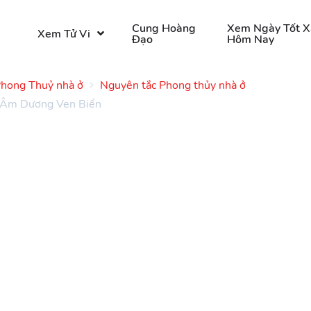
o
Cung Hoàng
Xem Ngày Tốt X
Xem Tử Vi
Đạo
Hôm Nay
hong Thuỷ nhà ở
Nguyên tắc Phong thủy nhà ở
g Âm Dương Ven Biển