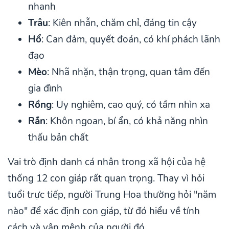
nhanh
Trâu
: Kiên nhẫn, chăm chỉ, đáng tin cậy
Hổ
: Can đảm, quyết đoán, có khí phách lãnh
đạo
Mèo
: Nhã nhặn, thận trọng, quan tâm đến
gia đình
Rồng
: Uy nghiêm, cao quý, có tầm nhìn xa
Rắn
: Khôn ngoan, bí ẩn, có khả năng nhìn
thấu bản chất
Vai trò định danh cá nhân trong xã hội của hệ
thống 12 con giáp rất quan trọng. Thay vì hỏi
tuổi trực tiếp, người Trung Hoa thường hỏi "năm
nào" để xác định con giáp, từ đó hiểu về tính
cách và vận mệnh của người đó.