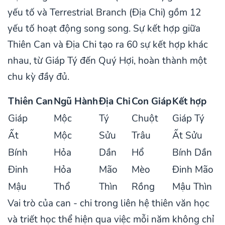
yếu tố và Terrestrial Branch (Địa Chi) gồm 12
yếu tố hoạt động song song. Sự kết hợp giữa
Thiên Can và Địa Chi tạo ra 60 sự kết hợp khác
nhau, từ Giáp Tý đến Quý Hợi, hoàn thành một
chu kỳ đầy đủ.
Thiên Can
Ngũ Hành
Địa Chi
Con Giáp
Kết hợp
Giáp
Mộc
Tý
Chuột
Giáp Tý
Ất
Mộc
Sửu
Trâu
Ất Sửu
Bính
Hỏa
Dần
Hổ
Bính Dần
Đinh
Hỏa
Mão
Mèo
Đinh Mão
Mậu
Thổ
Thìn
Rồng
Mậu Thìn
Vai trò của can - chi trong liên hệ thiên văn học
và triết học thể hiện qua việc mỗi năm không chỉ