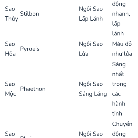
động
Sao
Ngôi Sao
Stilbon
nhanh,
Thủy
Lấp Lánh
lấp
lánh
Sao
Ngôi Sao
Màu đỏ
Pyroeis
Hỏa
Lửa
như lửa
Sáng
nhất
Sao
Ngôi Sao
trong
Phaethon
Mộc
Sáng Láng
các
hành
tinh
Chuyển
Sao
Ngôi Sao
động