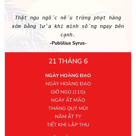
Thật ngu ngốc nếu trừng phạt hàng
xóm bằng lửa khi mình sống ngay bên
cạnh.
-Publilius Syrus-
21 THÁNG 6
NGÀY HOÀNG ĐẠO
NGÀY HOÀNG ĐẠO
GIỜ NGỌ (11G)
NGÀY ẤT MÃO
THÁNG QUÝ MÙI
NĂM ẤT TỴ
TIẾT KHÍ: LẬP THU