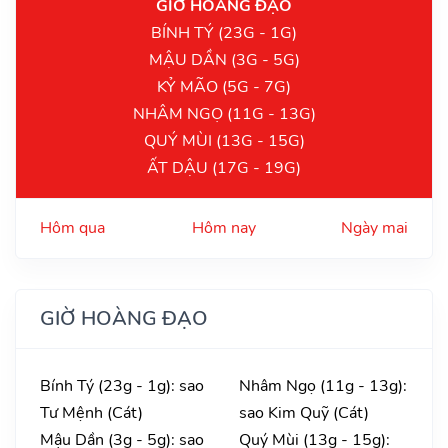
GIỜ HOÀNG ĐẠO
BÍNH TÝ (23G - 1G)
MẬU DẦN (3G - 5G)
KỶ MÃO (5G - 7G)
NHÂM NGỌ (11G - 13G)
QUÝ MÙI (13G - 15G)
ẤT DẬU (17G - 19G)
Hôm qua
Hôm nay
Ngày mai
GIỜ HOÀNG ĐẠO
Bính Tý (23g - 1g): sao
Nhâm Ngọ (11g - 13g):
Tư Mệnh (Cát)
sao Kim Quỹ (Cát)
Mậu Dần (3g - 5g): sao
Quý Mùi (13g - 15g):