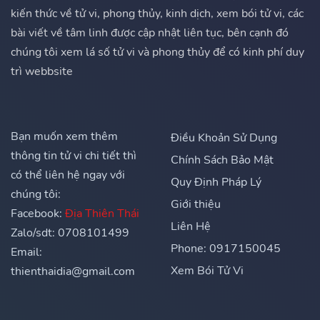
kiến thức về tử vi, phong thủy, kinh dịch, xem bói tử vi, các
bài viết về tâm linh được cập nhật liên tục, bên cạnh đó
chúng tôi xem lá số tử vi và phong thủy để có kinh phí duy
trì webbsite
Bạn muốn xem thêm
Điều Khoản Sử Dụng
thông tin tử vi chi tiết thì
Chính Sách Bảo Mật
có thể liên hệ ngay với
Quy Định Pháp Lý
chúng tôi:
Giới thiệu
Facebook:
Địa Thiên Thái
Liên Hệ
Zalo/sdt: 0708101499
Phone: 0917150045
Email:
Xem Bói Tử Vi
thienthaidia@gmail.com