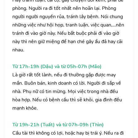
Hay tranh luận, cãi cọ, gây chuyện đói kém, phải đề
phòng. Người ra đi tốt nhất nên hoãn lại. Phòng
người người nguyền rủa, tránh lây bệnh. Nói chung
những việc như hội họp, tranh luận, việc quan,…nên
tránh đi vào giờ này. Nếu bắt buộc phải đi vào giờ
này thì nên giữ miệng để hạn ché gây ẩu đả hay cãi
nhau.
Từ 17h-19h (Dậu) và từ 05h-07h (Mão)
Là giờ rất tốt lành, nếu đi thường gặp được may
mắn. Buôn bán, kinh doanh có lời. Người đi sắp về
nhà. Phụ nữ có tin mừng. Mọi việc trong nhà đều
hòa hợp. Nếu có bệnh cầu thì sẽ khỏi, gia đình đều
mạnh khỏe.
Từ 19h-21h (Tuất) và từ 07h-09h (Thìn)
Cầu tài thì không có lợi, hoặc hay bị trái ý. Nếu ra đi