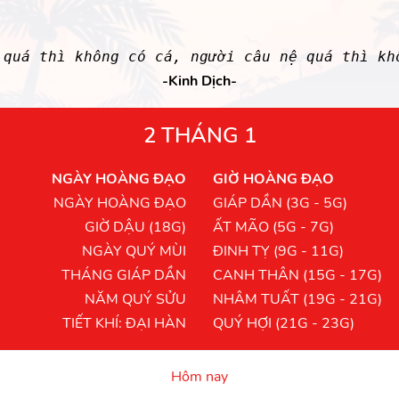
 quá thì không có cá, người câu nệ quá thì kh
-Kinh Dịch-
2 THÁNG 1
NGÀY HOÀNG ĐẠO
GIỜ HOÀNG ĐẠO
NGÀY HOÀNG ĐẠO
GIÁP DẦN (3G - 5G)
GIỜ DẬU (18G)
ẤT MÃO (5G - 7G)
NGÀY QUÝ MÙI
ĐINH TỴ (9G - 11G)
THÁNG GIÁP DẦN
CANH THÂN (15G - 17G)
NĂM QUÝ SỬU
NHÂM TUẤT (19G - 21G)
TIẾT KHÍ: ĐẠI HÀN
QUÝ HỢI (21G - 23G)
Hôm nay