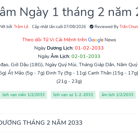
 âm Ngày 1 tháng 2 năm
iết bởi:
Trâm Lê
Cập nhật lần cuối 07/08/2026
Reviewed By
Trần Chun
Theo dõi Tử Vi Cải Mệnh trên
Ngày
Dương Lịch
:
01-02-2033
Ngày
Âm Lịch
:
02-01-2033
đạo, Giờ Dậu (18G), Ngày Quý Mùi, Tháng Giáp Dần, Năm Quý 
5g)
Ất Mão (5g - 7g)
Đinh Tỵ (9g - 11g)
Canh Thân (15g - 17g
(21g - 23g)
lịch vạn niên 1/2/2033
lịch vạn sự 1-2-2033
âm lịch 1/2/2033
 DƯƠNG THÁNG 2 NĂM 2033