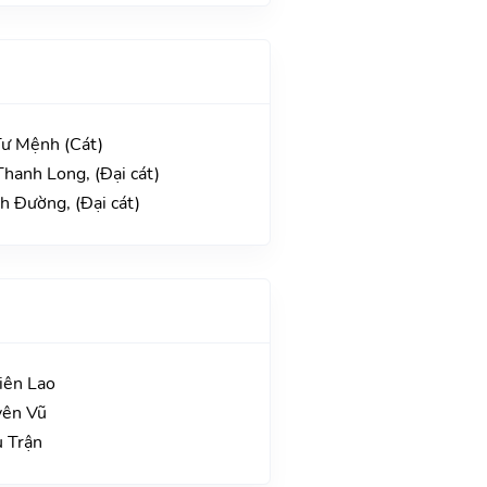
Tư Mệnh (Cát)
hanh Long, (Đại cát)
h Đường, (Đại cát)
iên Lao
yên Vũ
u Trận