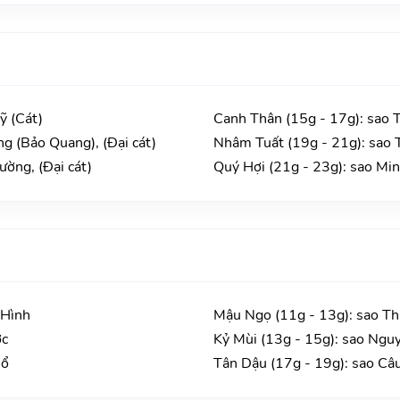
ỹ (Cát)
Canh Thân (15g - 17g): sao 
g (Bảo Quang), (Đại cát)
Nhâm Tuất (19g - 21g): sao T
ường, (Đại cát)
Quý Hợi (21g - 23g): sao Min
 Hình
Mậu Ngọ (11g - 13g): sao Th
ớc
Kỷ Mùi (13g - 15g): sao Ngu
Hổ
Tân Dậu (17g - 19g): sao Câ