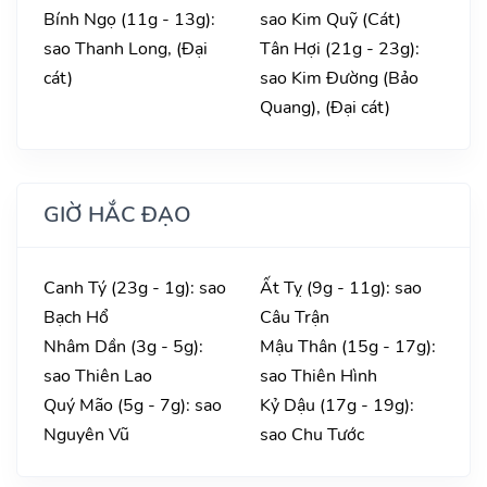
Bính Ngọ (11g - 13g):
sao Kim Quỹ (Cát)
sao Thanh Long, (Đại
Tân Hợi (21g - 23g):
cát)
sao Kim Đường (Bảo
Quang), (Đại cát)
GIỜ HẮC ĐẠO
Canh Tý (23g - 1g): sao
Ất Tỵ (9g - 11g): sao
Bạch Hổ
Câu Trận
Nhâm Dần (3g - 5g):
Mậu Thân (15g - 17g):
sao Thiên Lao
sao Thiên Hình
Quý Mão (5g - 7g): sao
Kỷ Dậu (17g - 19g):
Nguyên Vũ
sao Chu Tước