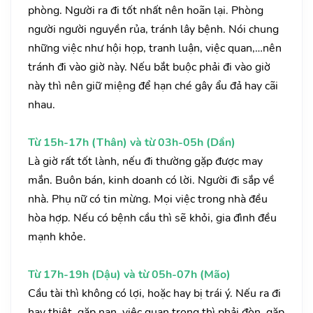
phòng. Người ra đi tốt nhất nên hoãn lại. Phòng
người người nguyền rủa, tránh lây bệnh. Nói chung
những việc như hội họp, tranh luận, việc quan,…nên
tránh đi vào giờ này. Nếu bắt buộc phải đi vào giờ
này thì nên giữ miệng để hạn ché gây ẩu đả hay cãi
nhau.
Từ 15h-17h (Thân) và từ 03h-05h (Dần)
Là giờ rất tốt lành, nếu đi thường gặp được may
mắn. Buôn bán, kinh doanh có lời. Người đi sắp về
nhà. Phụ nữ có tin mừng. Mọi việc trong nhà đều
hòa hợp. Nếu có bệnh cầu thì sẽ khỏi, gia đình đều
mạnh khỏe.
Từ 17h-19h (Dậu) và từ 05h-07h (Mão)
Cầu tài thì không có lợi, hoặc hay bị trái ý. Nếu ra đi
hay thiệt, gặp nạn, việc quan trọng thì phải đòn, gặp