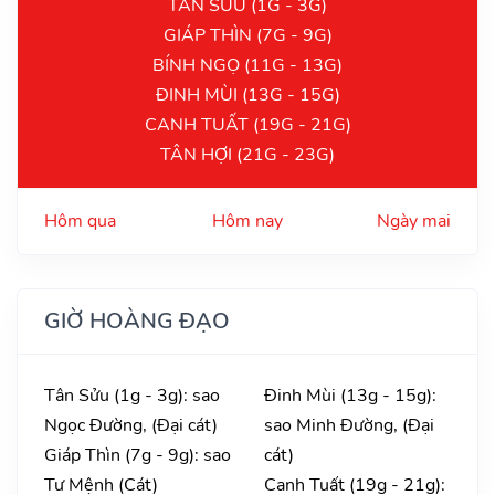
TÂN SỬU (1G - 3G)
GIÁP THÌN (7G - 9G)
BÍNH NGỌ (11G - 13G)
ĐINH MÙI (13G - 15G)
CANH TUẤT (19G - 21G)
TÂN HỢI (21G - 23G)
Hôm qua
Hôm nay
Ngày mai
GIỜ HOÀNG ĐẠO
Tân Sửu (1g - 3g): sao
Đinh Mùi (13g - 15g):
Ngọc Đường, (Đại cát)
sao Minh Đường, (Đại
Giáp Thìn (7g - 9g): sao
cát)
Tư Mệnh (Cát)
Canh Tuất (19g - 21g):