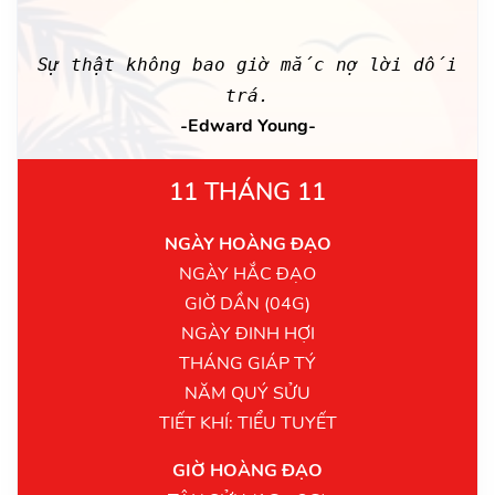
Sự thật không bao giờ mắc nợ lời dối
trá.
-Edward Young-
11 THÁNG 11
NGÀY HOÀNG ĐẠO
NGÀY HẮC ĐẠO
GIỜ DẦN (04G)
NGÀY ĐINH HỢI
THÁNG GIÁP TÝ
NĂM QUÝ SỬU
TIẾT KHÍ: TIỂU TUYẾT
GIỜ HOÀNG ĐẠO