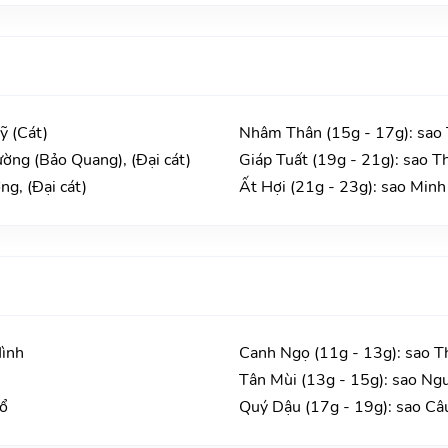
ỹ (Cát)
Nhâm Thân (15g - 17g): sao
ờng (Bảo Quang), (Đại cát)
Giáp Tuất (19g - 21g): sao T
g, (Đại cát)
Ất Hợi (21g - 23g): sao Minh
Hình
Canh Ngọ (11g - 13g): sao T
Tân Mùi (13g - 15g): sao Ng
Hổ
Quý Dậu (17g - 19g): sao Câ