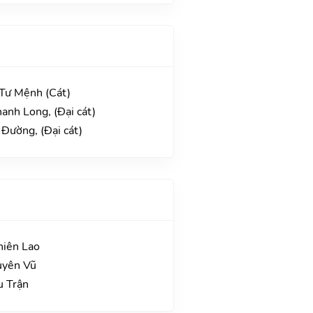
 Tư Mệnh (Cát)
hanh Long, (Đại cát)
 Đường, (Đại cát)
hiên Lao
uyên Vũ
u Trận