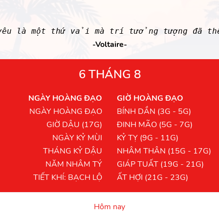
yêu là một thứ vải mà trí tưởng tượng đã th
-Voltaire-
6 THÁNG 8
NGÀY HOÀNG ĐẠO
GIỜ HOÀNG ĐẠO
NGÀY HOÀNG ĐẠO
BÍNH DẦN (3G - 5G)
GIỜ DẬU (17G)
ĐINH MÃO (5G - 7G)
NGÀY KỶ MÙI
KỶ TỴ (9G - 11G)
THÁNG KỶ DẬU
NHÂM THÂN (15G - 17G)
NĂM NHÂM TÝ
GIÁP TUẤT (19G - 21G)
TIẾT KHÍ: BẠCH LỘ
ẤT HỢI (21G - 23G)
Hôm nay