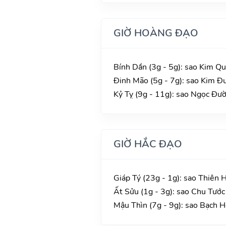
GIỜ HOÀNG ĐẠO
Bính Dần (3g - 5g): sao Kim Qu
Đinh Mão (5g - 7g): sao Kim Đư
Kỷ Tỵ (9g - 11g): sao Ngọc Đườn
GIỜ HẮC ĐẠO
Giáp Tý (23g - 1g): sao Thiên 
Ất Sửu (1g - 3g): sao Chu Tước
Mậu Thìn (7g - 9g): sao Bạch 