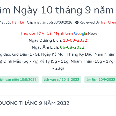
 âm Ngày 10 tháng 9 năm
iết bởi:
Trâm Lê
Cập nhật lần cuối 08/08/2026
Reviewed By
Trần Chun
Theo dõi Tử Vi Cải Mệnh trên
Ngày
Dương Lịch
:
10-09-2032
Ngày
Âm Lịch
:
06-08-2032
 đạo, Giờ Dậu (17G), Ngày Kỷ Mùi, Tháng Kỷ Dậu, Năm Nhâm 
g)
Đinh Mão (5g - 7g)
Kỷ Tỵ (9g - 11g)
Nhâm Thân (15g - 17g)
- 23g)
lịch vạn niên 10/9/2032
lịch vạn sự 10-9-2032
âm lịch 10/9/2032
 DƯƠNG THÁNG 9 NĂM 2032