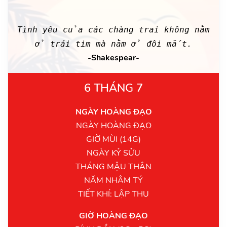
Tình yêu của các chàng trai không nằm
ở trái tim mà nằm ở đôi mắt.
-Shakespear-
6 THÁNG 7
NGÀY HOÀNG ĐẠO
NGÀY HOÀNG ĐẠO
GIỜ MÙI (14G)
NGÀY KỶ SỬU
THÁNG MẬU THÂN
NĂM NHÂM TÝ
TIẾT KHÍ: LẬP THU
GIỜ HOÀNG ĐẠO