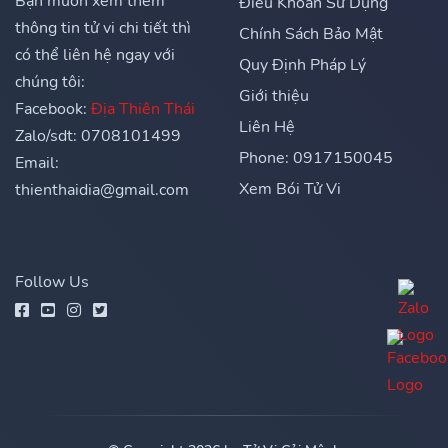
Bạn muốn xem thêm
Điều Khoản Sử Dụng
thông tin tử vi chi tiết thì
Chính Sách Bảo Mật
có thể liên hệ ngay với
Quy Định Pháp Lý
chúng tôi:
Giới thiệu
Facebook:
Địa Thiên Thái
Liên Hệ
Zalo/sdt: 0708101499
Phone: 0917150045
Email:
Xem Bói Tử Vi
thienthaidia@gmail.com
Follow Us