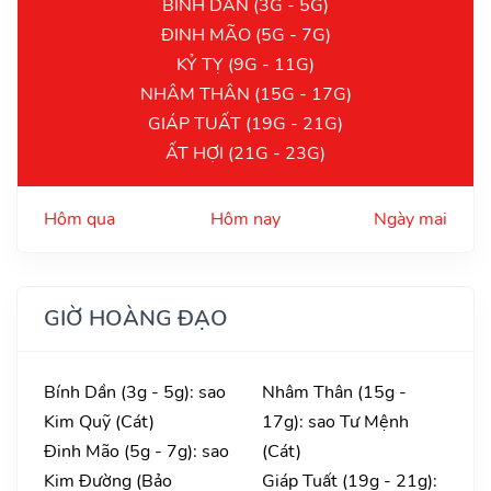
BÍNH DẦN (3G - 5G)
ĐINH MÃO (5G - 7G)
KỶ TỴ (9G - 11G)
NHÂM THÂN (15G - 17G)
GIÁP TUẤT (19G - 21G)
ẤT HỢI (21G - 23G)
Hôm qua
Hôm nay
Ngày mai
GIỜ HOÀNG ĐẠO
Bính Dần (3g - 5g): sao
Nhâm Thân (15g -
Kim Quỹ (Cát)
17g): sao Tư Mệnh
Đinh Mão (5g - 7g): sao
(Cát)
Kim Đường (Bảo
Giáp Tuất (19g - 21g):