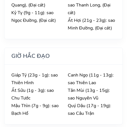
Quang), (Đại cát)
sao Thanh Long, (Đại
Kỷ Tỵ (9g - 11g): sao
cát)
Ngọc Đường, (Đại cát)
Ất Hợi (21g - 23g): sao
Minh Đường, (Đại cát)
GIỜ HẮC ĐẠO
Giáp Tý (23g - 1g): sao
Canh Ngọ (11g - 13g):
Thiên Hình
sao Thiên Lao
Ất Sửu (1g - 3g): sao
Tân Mùi (13g - 15g):
Chu Tước
sao Nguyên Vũ
Mậu Thìn (7g - 9g): sao
Quý Dậu (17g - 19g):
Bạch Hổ
sao Câu Trận