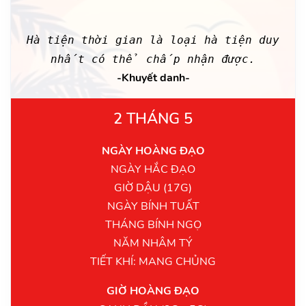
Hà tiện thời gian là loại hà tiện duy
nhất có thể chấp nhận được.
-Khuyết danh-
2 THÁNG 5
NGÀY HOÀNG ĐẠO
NGÀY HẮC ĐẠO
GIỜ DẬU (17G)
NGÀY BÍNH TUẤT
THÁNG BÍNH NGỌ
NĂM NHÂM TÝ
TIẾT KHÍ: MANG CHỦNG
GIỜ HOÀNG ĐẠO