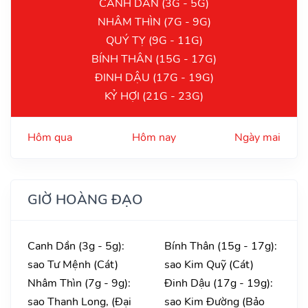
CANH DẦN (3G - 5G)
NHÂM THÌN (7G - 9G)
QUÝ TỴ (9G - 11G)
BÍNH THÂN (15G - 17G)
ĐINH DẬU (17G - 19G)
KỶ HỢI (21G - 23G)
Hôm qua
Hôm nay
Ngày mai
GIỜ HOÀNG ĐẠO
Canh Dần (3g - 5g):
Bính Thân (15g - 17g):
sao Tư Mệnh (Cát)
sao Kim Quỹ (Cát)
Nhâm Thìn (7g - 9g):
Đinh Dậu (17g - 19g):
sao Thanh Long, (Đại
sao Kim Đường (Bảo