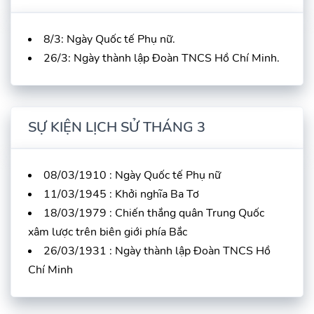
8/3: Ngày Quốc tế Phụ nữ.
26/3: Ngày thành lập Đoàn TNCS Hồ Chí Minh.
SỰ KIỆN LỊCH SỬ THÁNG 3
08/03/1910 : Ngày Quốc tế Phụ nữ
11/03/1945 : Khởi nghĩa Ba Tơ
18/03/1979 : Chiến thắng quân Trung Quốc
xâm lược trên biên giới phía Bắc
26/03/1931 : Ngày thành lập Đoàn TNCS Hồ
Chí Minh