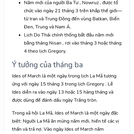
Năm mới của người Ba Tư , Nowruz , được tổ
chức vào ngày 21 tháng 3 trên khắp thế giới—
từ Iran và Trung Đông đến vùng Balkan, Biển
Đen, Trung và Nam Á.
Lịch Do Thái chính thống bắt đầu năm mới
bằng tháng Nisan , rơi vào tháng 3 hoặc tháng
4 theo lịch Gregory.
Ý tưởng của tháng ba
Ides of March là một ngày trong lịch La Mã tương
ứng với ngày 15 tháng 3 trong lịch Gregory . Lễ
Ides diễn ra vào ngày 13 hoặc 15 hàng tháng và
được dùng để đánh dấu ngày Trăng tròn.
Trong xã hội La Mã, Ides of March là một ngày đặc
biệt: Người La Mã ăn mừng năm mới, hiến tế các vị
thần và trả nợ. Vào ngày Ides of March năm