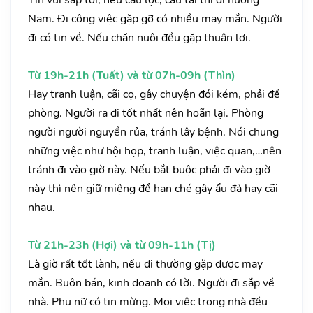
Tin vui sắp tới, nếu cầu lộc, cầu tài thì đi hướng
Nam. Đi công việc gặp gỡ có nhiều may mắn. Người
đi có tin về. Nếu chăn nuôi đều gặp thuận lợi.
Từ 19h-21h (Tuất) và từ 07h-09h (Thìn)
Hay tranh luận, cãi cọ, gây chuyện đói kém, phải đề
phòng. Người ra đi tốt nhất nên hoãn lại. Phòng
người người nguyền rủa, tránh lây bệnh. Nói chung
những việc như hội họp, tranh luận, việc quan,…nên
tránh đi vào giờ này. Nếu bắt buộc phải đi vào giờ
này thì nên giữ miệng để hạn ché gây ẩu đả hay cãi
nhau.
Từ 21h-23h (Hợi) và từ 09h-11h (Tị)
Là giờ rất tốt lành, nếu đi thường gặp được may
mắn. Buôn bán, kinh doanh có lời. Người đi sắp về
nhà. Phụ nữ có tin mừng. Mọi việc trong nhà đều