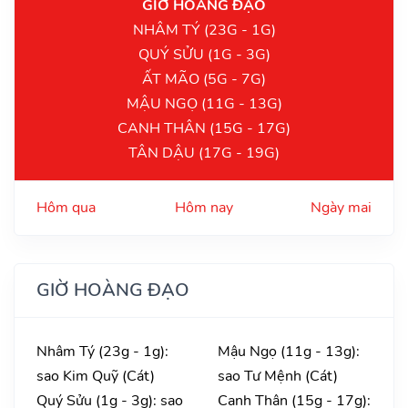
GIỜ HOÀNG ĐẠO
NHÂM TÝ (23G - 1G)
QUÝ SỬU (1G - 3G)
ẤT MÃO (5G - 7G)
MẬU NGỌ (11G - 13G)
CANH THÂN (15G - 17G)
TÂN DẬU (17G - 19G)
Hôm qua
Hôm nay
Ngày mai
GIỜ HOÀNG ĐẠO
Nhâm Tý (23g - 1g):
Mậu Ngọ (11g - 13g):
sao Kim Quỹ (Cát)
sao Tư Mệnh (Cát)
Quý Sửu (1g - 3g): sao
Canh Thân (15g - 17g):