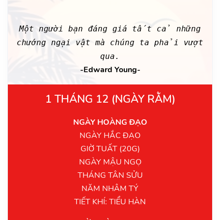
Một người bạn đáng giá tất cả những
chướng ngại vật mà chúng ta phải vượt
qua.
-Edward Young-
1 THÁNG 12 (NGÀY RẰM)
NGÀY HOÀNG ĐẠO
NGÀY HẮC ĐẠO
GIỜ TUẤT (20G)
NGÀY MẬU NGỌ
THÁNG TÂN SỬU
NĂM NHÂM TÝ
TIẾT KHÍ: TIỂU HÀN