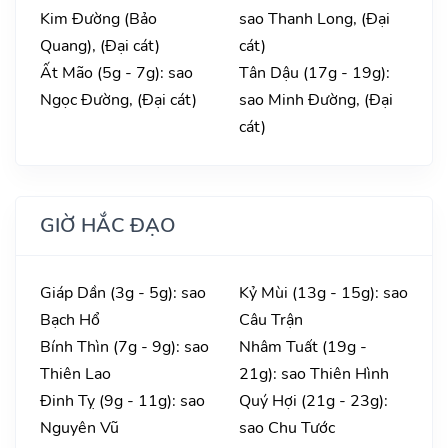
Kim Đường (Bảo
sao Thanh Long, (Đại
Quang), (Đại cát)
cát)
Ất Mão (5g - 7g): sao
Tân Dậu (17g - 19g):
Ngọc Đường, (Đại cát)
sao Minh Đường, (Đại
cát)
GIỜ HẮC ĐẠO
Giáp Dần (3g - 5g): sao
Kỷ Mùi (13g - 15g): sao
Bạch Hổ
Câu Trận
Bính Thìn (7g - 9g): sao
Nhâm Tuất (19g -
Thiên Lao
21g): sao Thiên Hình
Đinh Tỵ (9g - 11g): sao
Quý Hợi (21g - 23g):
Nguyên Vũ
sao Chu Tước