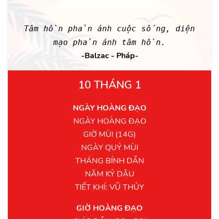
Tâm hồn phản ánh cuộc sống, diện
mạo phản ánh tâm hồn.
-Balzac - Pháp-
10 THÁNG 1
NGÀY HOÀNG ĐẠO
NGÀY HOÀNG ĐẠO
GIỜ MÙI (14G)
NGÀY QUÝ MÙI
THÁNG BÍNH DẦN
NĂM KỶ DẬU
TIẾT KHÍ: VŨ THỦY
GIỜ HOÀNG ĐẠO