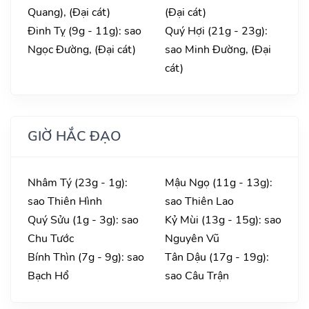
Quang), (Đại cát)
(Đại cát)
Đinh Tỵ (9g - 11g): sao
Quý Hợi (21g - 23g):
Ngọc Đường, (Đại cát)
sao Minh Đường, (Đại
cát)
GIỜ HẮC ĐẠO
Nhâm Tý (23g - 1g):
Mậu Ngọ (11g - 13g):
sao Thiên Hình
sao Thiên Lao
Quý Sửu (1g - 3g): sao
Kỷ Mùi (13g - 15g): sao
Chu Tước
Nguyên Vũ
Bính Thìn (7g - 9g): sao
Tân Dậu (17g - 19g):
Bạch Hổ
sao Câu Trận