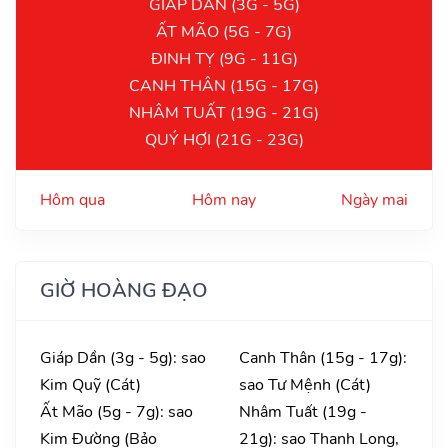
GIÁP DẦN (3G - 5G)
ẤT MÃO (5G - 7G)
ĐINH TỴ (9G - 11G)
CANH THÂN (15G - 17G)
NHÂM TUẤT (19G - 21G)
QUÝ HỢI (21G - 23G)
Hôm qua
Hôm nay
Ngày mai
GIỜ HOÀNG ĐẠO
Giáp Dần (3g - 5g): sao
Canh Thân (15g - 17g):
Kim Quỹ (Cát)
sao Tư Mệnh (Cát)
Ất Mão (5g - 7g): sao
Nhâm Tuất (19g -
Kim Đường (Bảo
21g): sao Thanh Long,