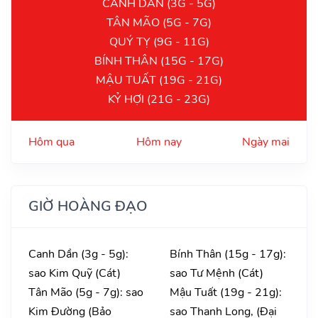
CANH DẦN (3G - 5G)
TÂN MÃO (5G - 7G)
QUÝ TỴ (9G - 11G)
BÍNH THÂN (15G - 17G)
MẬU TUẤT (19G - 21G)
KỶ HỢI (21G - 23G)
Hôm qua
Hôm nay
Ngày mai
GIỜ HOÀNG ĐẠO
Canh Dần (3g - 5g):
Bính Thân (15g - 17g):
sao Kim Quỹ (Cát)
sao Tư Mệnh (Cát)
Tân Mão (5g - 7g): sao
Mậu Tuất (19g - 21g):
Kim Đường (Bảo
sao Thanh Long, (Đại