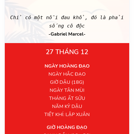
Chỉ có một nỗi đau khổ, đó là phải
sống cô độc
-Gabriel Marcel-
27 THÁNG 12
NGÀY HOÀNG ĐẠO
NGÀY HẮC ĐẠO
GIỜ DẬU (18G)
NGÀY TÂN MÙI
THÁNG ẤT SỬU
NĂM KỶ DẬU
TIẾT KHÍ: LẬP XUÂN
GIỜ HOÀNG ĐẠO