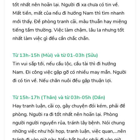
tốt nhất nên hoãn lại. Người đi xa chưa có tin về.
Mất tiền, mất của nếu đi hướng Nam thì tìm nhanh
mới thấy. Đề phòng tranh cãi, mâu thuẫn hay miệng
tiếng tầm thường. Việc làm chậm, lâu la nhưng tốt
nhất làm việc gì đều cần chắc chắn.
Từ 13h-15h (Mùi) và từ 01-03h (Sửu)
Tin vui sắp tới, nếu cầu lộc, cầu tài thì đi hướng
Nam. Đi công việc gặp gỡ có nhiều may mắn. Người
đi có tin về. Nếu chăn nuôi đều gặp thuận lợi.
Từ 15h-17h (Thân) và từ 03h-05h (Dần)
Hay tranh luận, cãi cọ, gây chuyện đói kém, phải đề
phòng. Người ra đi tốt nhất nên hoãn lại. Phòng
người người nguyền rủa, tránh lây bệnh. Nói chung
những việc như hội họp, tranh luận, việc quan,…nên
tránh đi vào giờ này. Nếu bắt buộc phải đi vào giờ