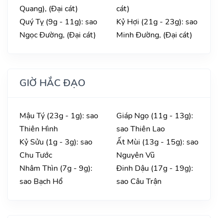
Quang), (Đại cát)
cát)
Quý Tỵ (9g - 11g): sao
Kỷ Hợi (21g - 23g): sao
Ngọc Đường, (Đại cát)
Minh Đường, (Đại cát)
GIỜ HẮC ĐẠO
Mậu Tý (23g - 1g): sao
Giáp Ngọ (11g - 13g):
Thiên Hình
sao Thiên Lao
Kỷ Sửu (1g - 3g): sao
Ất Mùi (13g - 15g): sao
Chu Tước
Nguyên Vũ
Nhâm Thìn (7g - 9g):
Đinh Dậu (17g - 19g):
sao Bạch Hổ
sao Câu Trận