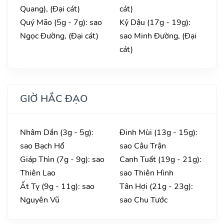
Quang), (Đại cát)
cát)
Quý Mão (5g - 7g): sao
Kỷ Dậu (17g - 19g):
Ngọc Đường, (Đại cát)
sao Minh Đường, (Đại
cát)
GIỜ HẮC ĐẠO
Nhâm Dần (3g - 5g):
Đinh Mùi (13g - 15g):
sao Bạch Hổ
sao Câu Trận
Giáp Thìn (7g - 9g): sao
Canh Tuất (19g - 21g):
Thiên Lao
sao Thiên Hình
Ất Tỵ (9g - 11g): sao
Tân Hợi (21g - 23g):
Nguyên Vũ
sao Chu Tước