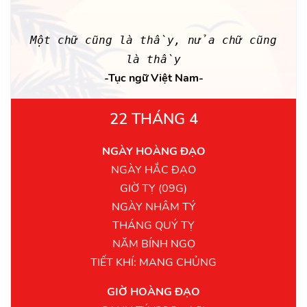
Một chữ cũng là thầy, nửa chữ cũng
là thầy
-Tục ngữ Việt Nam-
22 THÁNG 4
NGÀY HOÀNG ĐẠO
NGÀY HẮC ĐẠO
GIỜ TỴ (09G)
NGÀY NHÂM TÝ
THÁNG QUÝ TỴ
NĂM BÍNH NGỌ
TIẾT KHÍ: MANG CHỦNG
GIỜ HOÀNG ĐẠO