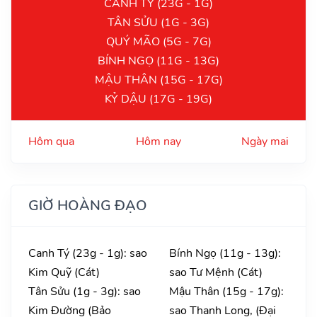
CANH TÝ (23G - 1G)
TÂN SỬU (1G - 3G)
QUÝ MÃO (5G - 7G)
BÍNH NGỌ (11G - 13G)
MẬU THÂN (15G - 17G)
KỶ DẬU (17G - 19G)
Hôm qua
Hôm nay
Ngày mai
GIỜ HOÀNG ĐẠO
Canh Tý (23g - 1g): sao
Bính Ngọ (11g - 13g):
Kim Quỹ (Cát)
sao Tư Mệnh (Cát)
Tân Sửu (1g - 3g): sao
Mậu Thân (15g - 17g):
Kim Đường (Bảo
sao Thanh Long, (Đại