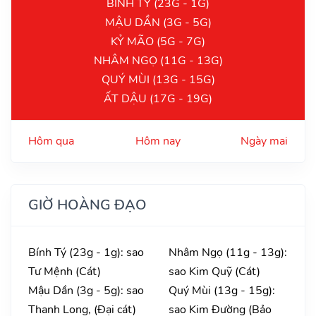
BÍNH TÝ (23G - 1G)
MẬU DẦN (3G - 5G)
KỶ MÃO (5G - 7G)
NHÂM NGỌ (11G - 13G)
QUÝ MÙI (13G - 15G)
ẤT DẬU (17G - 19G)
Hôm qua
Hôm nay
Ngày mai
GIỜ HOÀNG ĐẠO
Bính Tý (23g - 1g): sao
Nhâm Ngọ (11g - 13g):
Tư Mệnh (Cát)
sao Kim Quỹ (Cát)
Mậu Dần (3g - 5g): sao
Quý Mùi (13g - 15g):
Thanh Long, (Đại cát)
sao Kim Đường (Bảo