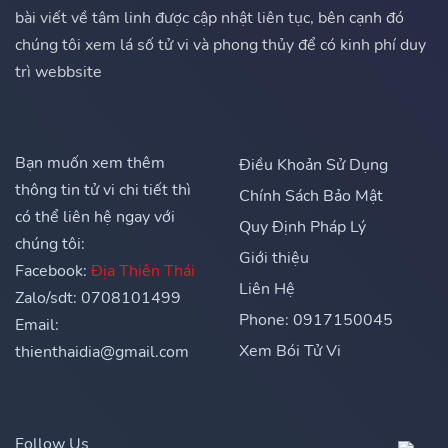
bài viết về tâm linh được cập nhật liên tục, bên cạnh đó
chúng tôi xem lá số tử vi và phong thủy để có kinh phí duy
trì webbsite
Bạn muốn xem thêm
Điều Khoản Sử Dụng
thông tin tử vi chi tiết thì
Chính Sách Bảo Mật
có thể liên hệ ngay với
Quy Định Pháp Lý
chúng tôi:
Giới thiệu
Facebook:
Địa Thiên Thái
Liên Hệ
Zalo/sdt: 0708101499
Phone: 0917150045
Email:
Xem Bói Tử Vi
thienthaidia@gmail.com
Follow Us