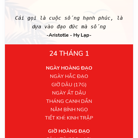
Cái gọi là cuộc sống hạnh phúc, là
dựa vào đạo đức mà sống
-Aristotle - Hy Lạp-
24 THÁNG 1
NGÀY HOÀNG ĐẠO
NGÀY HẮC ĐẠO
GIỜ DẬU (17G)
NGÀY ẤT DẬU
THÁNG CANH DẦN
NĂM BÍNH NGỌ
TIẾT KHÍ: KINH TRẬP
GIỜ HOÀNG ĐẠO