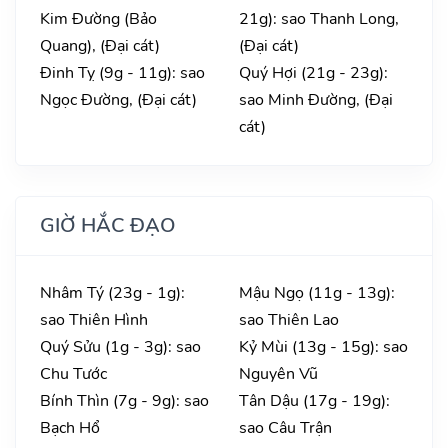
Kim Đường (Bảo
21g): sao Thanh Long,
Quang), (Đại cát)
(Đại cát)
Đinh Tỵ (9g - 11g): sao
Quý Hợi (21g - 23g):
Ngọc Đường, (Đại cát)
sao Minh Đường, (Đại
cát)
GIỜ HẮC ĐẠO
Nhâm Tý (23g - 1g):
Mậu Ngọ (11g - 13g):
sao Thiên Hình
sao Thiên Lao
Quý Sửu (1g - 3g): sao
Kỷ Mùi (13g - 15g): sao
Chu Tước
Nguyên Vũ
Bính Thìn (7g - 9g): sao
Tân Dậu (17g - 19g):
Bạch Hổ
sao Câu Trận