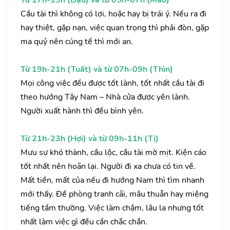
Từ 17h-19h (Dậu) và từ 05h-07h (Mão)
Cầu tài thì không có lợi, hoặc hay bị trái ý. Nếu ra đi
hay thiệt, gặp nạn, việc quan trọng thì phải đòn, gặp
ma quỷ nên cúng tế thì mới an.
Từ 19h-21h (Tuất) và từ 07h-09h (Thìn)
Mọi công việc đều được tốt lành, tốt nhất cầu tài đi
theo hướng Tây Nam – Nhà cửa được yên lành.
Người xuất hành thì đều bình yên.
Từ 21h-23h (Hợi) và từ 09h-11h (Tị)
Mưu sự khó thành, cầu lộc, cầu tài mờ mịt. Kiện cáo
tốt nhất nên hoãn lại. Người đi xa chưa có tin về.
Mất tiền, mất của nếu đi hướng Nam thì tìm nhanh
mới thấy. Đề phòng tranh cãi, mâu thuẫn hay miệng
tiếng tầm thường. Việc làm chậm, lâu la nhưng tốt
nhất làm việc gì đều cần chắc chắn.