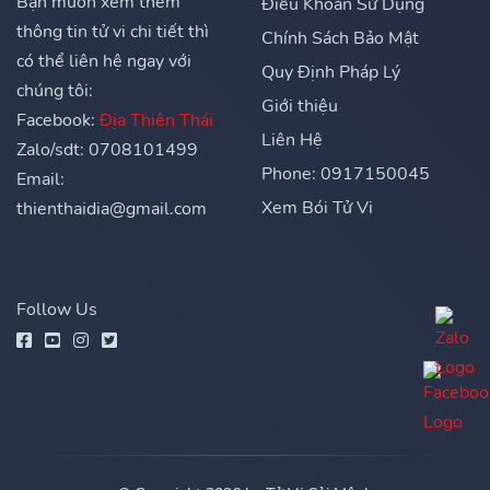
Bạn muốn xem thêm
Điều Khoản Sử Dụng
thông tin tử vi chi tiết thì
Chính Sách Bảo Mật
có thể liên hệ ngay với
Quy Định Pháp Lý
chúng tôi:
Giới thiệu
Facebook:
Địa Thiên Thái
Liên Hệ
Zalo/sdt: 0708101499
Phone: 0917150045
Email:
Xem Bói Tử Vi
thienthaidia@gmail.com
Follow Us