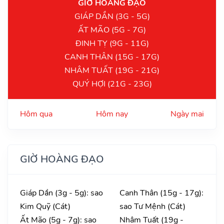
GIỜ HOÀNG ĐẠO
GIÁP DẦN (3G - 5G)
ẤT MÃO (5G - 7G)
ĐINH TỴ (9G - 11G)
CANH THÂN (15G - 17G)
NHÂM TUẤT (19G - 21G)
QUÝ HỢI (21G - 23G)
Hôm qua
Hôm nay
Ngày mai
GIỜ HOÀNG ĐẠO
Giáp Dần (3g - 5g): sao
Canh Thân (15g - 17g):
Kim Quỹ (Cát)
sao Tư Mệnh (Cát)
Ất Mão (5g - 7g): sao
Nhâm Tuất (19g -