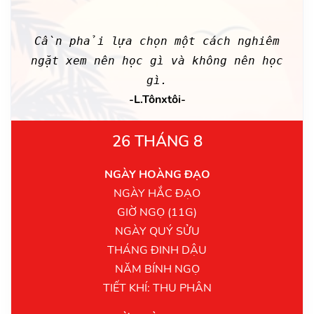
Cần phải lựa chọn một cách nghiêm
ngặt xem nên học gì và không nên học
gì.
-L.Tônxtôi-
26 THÁNG 8
NGÀY HOÀNG ĐẠO
NGÀY HẮC ĐẠO
GIỜ NGỌ (11G)
NGÀY QUÝ SỬU
THÁNG ĐINH DẬU
NĂM BÍNH NGỌ
TIẾT KHÍ: THU PHÂN